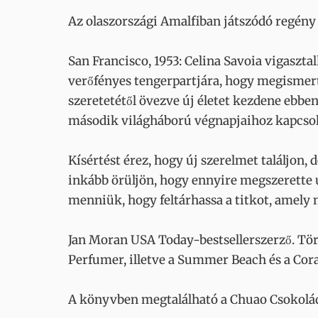
Az olaszországi Amalfiban játszódó regény 
San Francisco, 1953: Celina Savoia vigaszta
verőfényes tengerpartjára, hogy megismerte
szeretetétől övezve új életet kezdene ebben
második világháború végnapjaihoz kapcsolód
Kísértést érez, hogy új szerelmet találjon, d
inkább örüljön, hogy ennyire megszerette ú
menniük, hogy feltárhassa a titkot, amely
Jan Moran USA Today-bestsellerszerző. Tö
Perfumer, illetve a Summer Beach és a Cora
A könyvben megtalálható a Chuao Csokolád