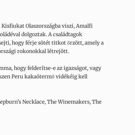
 Kisfiukat Olaszországba viszi, Amalfi
oládéval dolgoztak. A családtagok
ti, hogy férje sötét titkot őrzött, amely a
rszági rokonokkal létrejött.
ilemma, hogy felderítse-e az igazságot, vagy
észen Peru kakaótermő vidékéig kell
 Hepburn’s Necklace, The Winemakers, The