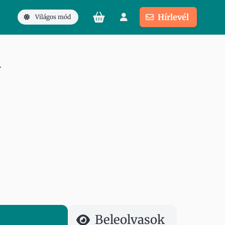
Hírlevél
Világos mód
r
Beleolvasok