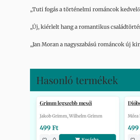
„Tuti fogás a történelmi románcok kedvelői
„Új, kiérlelt hang a romantikus családtörté
„Jan Moran a nagyszabású románcok új kirá
Hasonló termékek
Grimm legszebb meséi
Dióbé
Jakob Grimm, Wilhelm Grimm
Móra 
499 Ft
499
Kosárba