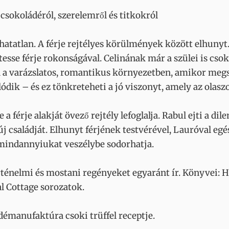
csokoládéról, szerelemről és titkokról
lhatatlan. A férje rejtélyes körülmények között elhunyt.
sse férje rokonságával. Celinának már a szülei is csok
 a varázslatos, romantikus környezetben, amikor megsej
ik – és ez tönkreteheti a jó viszonyt, amely az olaszo
e a férje alakját övező rejtély lefoglalja. Rabul ejti a d
j családját. Elhunyt férjének testvérével, Lauróval eg
 mindannyiukat veszélybe sodorhatja.
rténelmi és mostani regényeket egyaránt ír. Könyvei:
l Cottage sorozatok.
émanufaktúra csoki trüffel receptje.