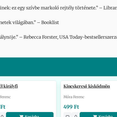
nek: ez egy szívbe markoló rejtély története.” – Librar
netek világában.” – Booklist
lynője.” – Rebecca Forster, USA Today-bestsellerszerz
l királyfi
Kincskereső kisködmön
Ferenc
Móra Ferenc
 Ft
499 Ft
Kosárba
Kosárba