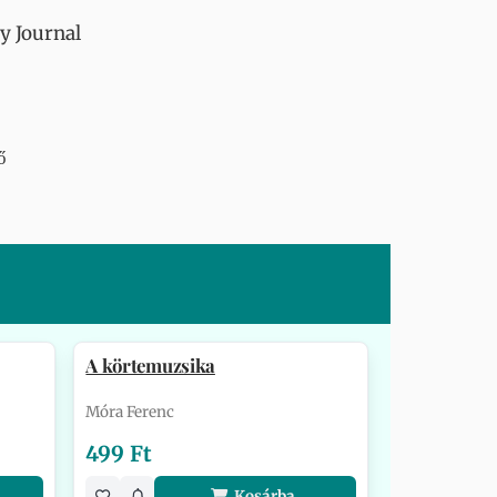
y Journal
ő
A körtemuzsika
Móra Ferenc
499 Ft
Kosárba