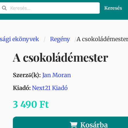
Keresés
úsági ekönyvek
Regény
A csokoládémeste
A csokoládémester
Szerző(k):
Jan Moran
Kiadó:
Next21 Kiadó
3 490 Ft
Kosárba