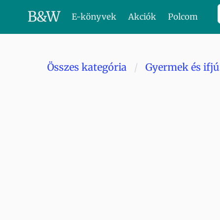
B
&
W
E-könyvek
Akciók
Polcom
Összes kategória
Gyermek és ifj