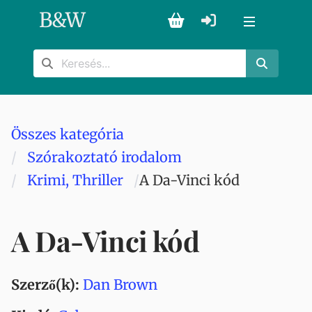
B
&
W
Összes kategória
Szórakoztató irodalom
Krimi, Thriller
A Da-Vinci kód
A Da-Vinci kód
Szerző(k):
Dan Brown