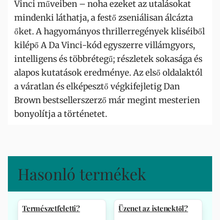
Vinci műveiben – noha ezeket az utalásokat
mindenki láthatja, a festő zseniálisan álcázta
őket. A hagyományos thrillerregények kliséiből
kilépő A Da Vinci-kód egyszerre villámgyors,
intelligens és többrétegű; részletek sokasága és
alapos kutatások eredménye. Az első oldalaktól
a váratlan és elképesztő végkifejletig Dan
Brown bestsellerszerző már megint mesterien
bonyolítja a történetet.
Hasonló termékek
Természetfeletti?
Üzenet az istenektől?