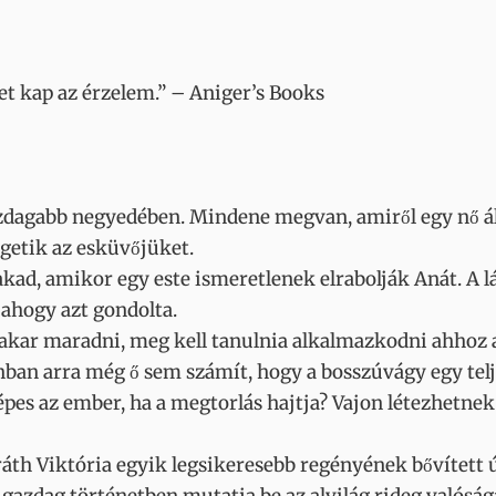
pet kap az érzelem.” – Aniger’s Books
dagabb negyedében. Mindene megvan, amiről egy nő ál
getik az esküvőjüket.
ad, amikor egy este ismeretlenek elrabolják Anát. A lá
 ahogy azt gondolta.
en akar maradni, meg kell tanulnia alkalmazkodni ahhoz 
nban arra még ő sem számít, hogy a bosszúvágy egy telj
képes az ember, ha a megtorlás hajtja? Vajon létezhetne
ráth Viktória egyik legsikeresebb regényének bővített 