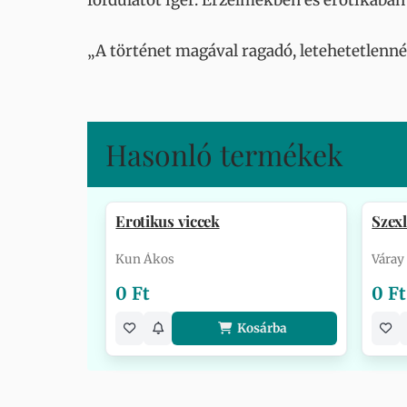
fordulatot ígér. Érzelmekben és erotikában 
„A történet magával ragadó, letehetetlenné
Hasonló termékek
Erotikus viccek
Szex
Kun Ákos
Váray
0 Ft
0 Ft
Kosárba