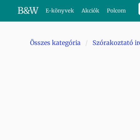
B
&
W
E-könyvek
Akciók
Polcom
Összes kategória
Szórakoztató i