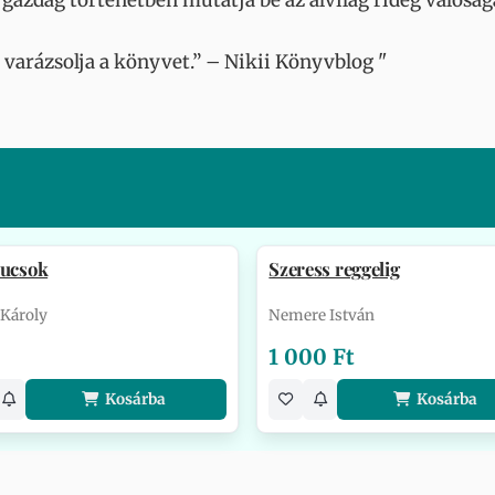
gazdag történetben mutatja be az alvilág rideg valóság
 varázsolja a könyvet.” – Nikii Könyvblog "
lucsok
Szeress reggelig
 Károly
Nemere István
1 000 Ft
Kosárba
Kosárba