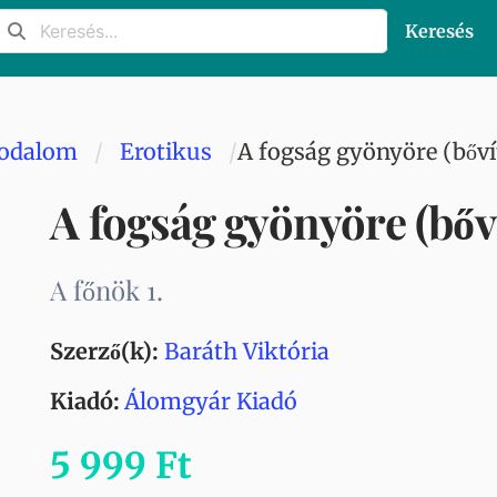
Keresés
rodalom
Erotikus
A fogság gyönyöre (bővít
A fogság gyönyöre (bőví
A főnök 1.
Szerző(k):
Baráth Viktória
Kiadó:
Álomgyár Kiadó
5 999 Ft