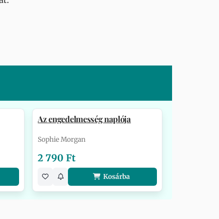
át.
Az engedelmesség naplója
Sophie Morgan
2 790 Ft
Kosárba