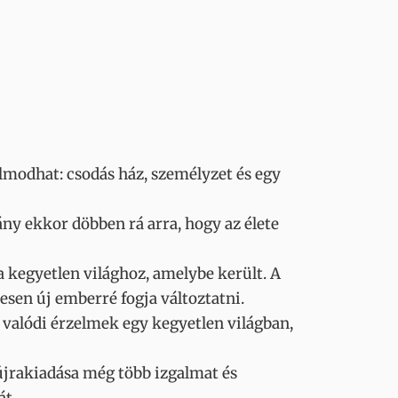
modhat: csodás ház, személyzet és egy
ny ekkor döbben rá arra, hogy az élete
a kegyetlen világhoz, amelybe került. A
esen új emberré fogja változtatni.
k valódi érzelmek egy kegyetlen világban,
újrakiadása még több izgalmat és