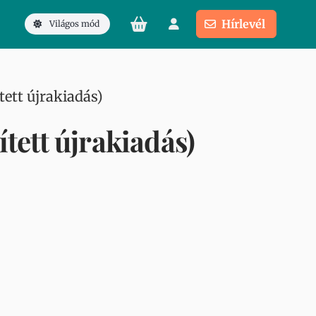
Hírlevél
Világos mód
ett újrakiadás)
tett újrakiadás)