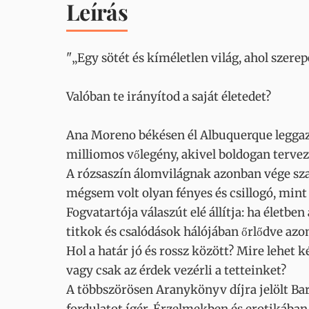
Leírás
"„Egy sötét és kíméletlen világ, ahol szere
Valóban te irányítod a saját életedet?
Ana Moreno békésen él Albuquerque leggaz
milliomos vőlegény, akivel boldogan tervez
A rózsaszín álomvilágnak azonban vége szak
mégsem volt olyan fényes és csillogó, mint
Fogvatartója válaszút elé állítja: ha életb
titkok és csalódások hálójában őrlődve azo
Hol a határ jó és rossz között? Mire lehet 
vagy csak az érdek vezérli a tetteinket?
A többszörösen Aranykönyv díjra jelölt Ba