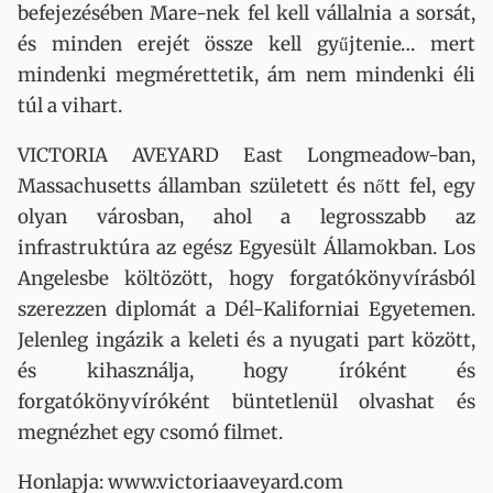
befejezésében Mare-nek fel kell vállalnia a sorsát,
és minden erejét össze kell gyűjtenie… mert
mindenki megmérettetik, ám nem mindenki éli
túl a vihart.
VICTORIA AVEYARD East Longmeadow-ban,
Massachusetts államban született és nőtt fel, egy
olyan városban, ahol a legrosszabb az
infrastruktúra az egész Egyesült Államokban. Los
Angelesbe költözött, hogy forgatókönyvírásból
szerezzen diplomát a Dél-Kaliforniai Egyetemen.
Jelenleg ingázik a keleti és a nyugati part között,
és kihasználja, hogy íróként és
forgatókönyvíróként büntetlenül olvashat és
megnézhet egy csomó filmet.
Honlapja: www.victoriaaveyard.com