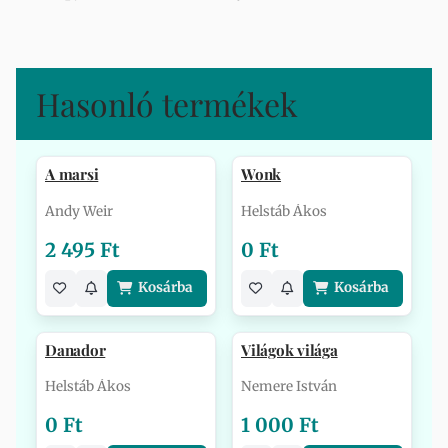
Hasonló termékek
A marsi
Wonk
Andy Weir
Helstáb Ákos
2 495 Ft
0 Ft
Kosárba
Kosárba
Danador
Világok világa
Helstáb Ákos
Nemere István
0 Ft
1 000 Ft