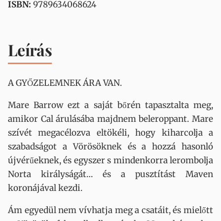
ISBN:
9789634068624
Leírás
A ​GYŐZELEMNEK ÁRA VAN.
Mare Barrow ezt a saját bőrén tapasztalta meg,
amikor Cal árulásába majdnem beleroppant. Mare
szívét megacélozva eltökéli, hogy kiharcolja a
szabadságot a Vörösöknek és a hozzá hasonló
újvérűeknek, és egyszer s mindenkorra lerombolja
Norta királyságát… és a pusztítást Maven
koronájával kezdi.
Ám egyedül nem vívhatja meg a csatáit, és mielőtt