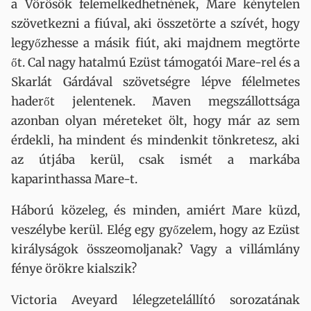
a Vörösök felemelkedhetnének, Mare kénytelen
szövetkezni a fiúval, aki összetörte a szívét, hogy
legyőzhesse a másik fiút, aki majdnem megtörte
őt. Cal nagy hatalmú Ezüst támogatói Mare-rel és a
Skarlát Gárdával szövetségre lépve félelmetes
haderőt jelentenek. Maven megszállottsága
azonban olyan méreteket ölt, hogy már az sem
érdekli, ha mindent és mindenkit tönkretesz, aki
az útjába kerül, csak ismét a markába
kaparinthassa Mare-t.
Háború közeleg, és minden, amiért Mare küzd,
veszélybe kerül. Elég egy győzelem, hogy az Ezüst
királyságok összeomoljanak? Vagy a villámlány
fénye örökre kialszik?
Victoria Aveyard lélegzetelállító sorozatának