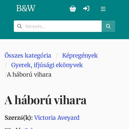
B
&
W
Összes kategória
Képregények
Gyerek, ifjúsági ekönyvek
A háború vihara
A háború vihara
Szerző(k):
Victoria Aveyard