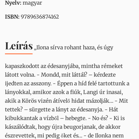
Nyelv:
magyar
ISBN:
9789636874162
Leírás
„Ilona sírva rohant haza, és úgy
kapaszkodott az édesanyjába, mintha rémeket
látott volna. - Mondd, mit láttál? – kérdezte
ijedten az asszony. - Éppen a híd felé tartottunk a
lányokkal, amikor azok a fiúk, Langi úr inasai,
akik a Körös vizén átívelő hidat mázolják… - Mit
tettek? – sürgette a lányt az édesanyja. - Hát
kibukkantak a vízből – hebegte. - No és? - Ki is
kászálódtak, hogy újra beugorjanak, de akkor
észrevettek, mi pedig őket és… - de Ilonka nem