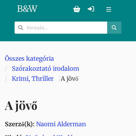
B
&
W
Összes kategória
Szórakoztató irodalom
Krimi, Thriller
A jövő
A jövő
Szerző(k):
Naomi Alderman