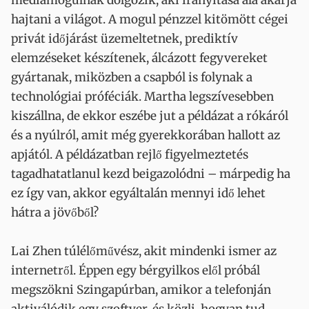
médiamogulnak dolgozik, aki irányítása alá akarja
hajtani a világot. A mogul pénzzel kitömött cégei
privát időjárást üzemeltetnek, prediktív
elemzéseket készítenek, álcázott fegyvereket
gyártanak, miközben a csapból is folynak a
technológiai próféciák. Martha legszívesebben
kiszállna, de ekkor eszébe jut a példázat a rókáról
és a nyúlról, amit még gyerekkorában hallott az
apjától. A példázatban rejlő figyelmeztetés
tagadhatatlanul kezd beigazolódni – márpedig ha
ez így van, akkor egyáltalán mennyi idő lehet
hátra a jövőből?
Lai Zhen túlélőművész, akit mindenki ismer az
internetről. Éppen egy bérgyilkos elől próbál
megszökni Szingapúrban, amikor a telefonján