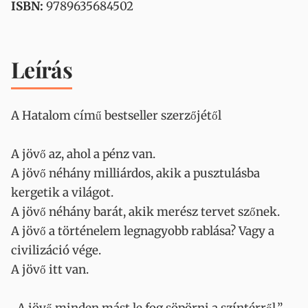
ISBN:
9789635684502
Leírás
A Hatalom című bestseller szerzőjétől
A jövő az, ahol a pénz van.
A jövő néhány milliárdos, akik a pusztulásba
kergetik a világot.
A jövő néhány barát, akik merész tervet szőnek.
A jövő a történelem legnagyobb rablása? Vagy a
civilizáció vége.
A jövő itt van.