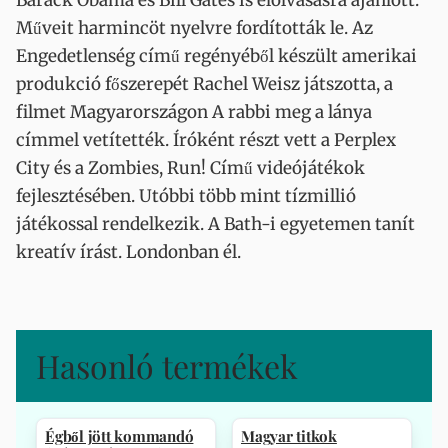
Barack Obama és Bill Gates is elolvasásra ajánlott.
Műveit harmincöt nyelvre fordították le. Az
Engedetlenség című regényéből készült amerikai
produkció főszerepét Rachel Weisz játszotta, a
filmet Magyarországon A rabbi meg a lánya
címmel vetítették. Íróként részt vett a Perplex
City és a Zombies, Run! Című videójátékok
fejlesztésében. Utóbbi több mint tízmillió
játékossal rendelkezik. A Bath-i egyetemen tanít
kreatív írást. Londonban él.
Hasonló termékek
Égből jött kommandó
Magyar titkok