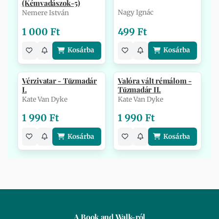
(Kémvadászok-5)
Nagy Ignác
Nemere István
1 000 Ft
499 Ft
Kosárba
Kosárba
Vérzivatar - Tűzmadár
Valóra vált rémálom -
I.
Tűzmadár II.
Kate Van Dyke
Kate Van Dyke
1 990 Ft
1 990 Ft
Kosárba
Kosárba
A Book and Walk-ról