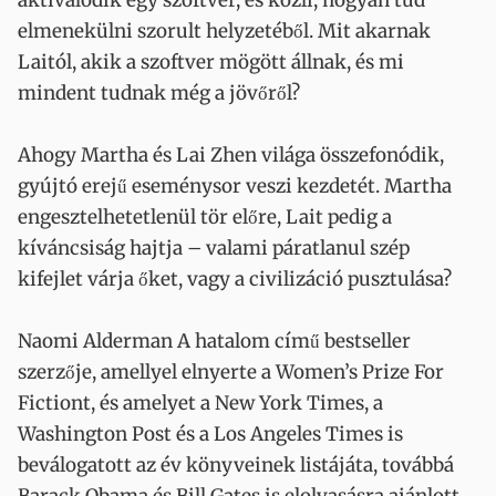
aktiválódik egy szoftver, és közli, hogyan tud
elmenekülni szorult helyzetéből. Mit akarnak
Laitól, akik a szoftver mögött állnak, és mi
mindent tudnak még a jövőről?
Ahogy Martha és Lai Zhen világa összefonódik,
gyújtó erejű eseménysor veszi kezdetét. Martha
engesztelhetetlenül tör előre, Lait pedig a
kíváncsiság hajtja – valami páratlanul szép
kifejlet várja őket, vagy a civilizáció pusztulása?
Naomi Alderman A hatalom című bestseller
szerzője, amellyel elnyerte a Women’s Prize For
Fictiont, és amelyet a New York Times, a
Washington Post és a Los Angeles Times is
beválogatott az év könyveinek listájáta, továbbá