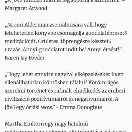
„A jövő minden mást le fog söpörni a színtérről.” ‒
Margaret Atwood
„Naomi Alderman zsenialitására vall, hogy
letehetetlen könyvbe csomagolja gondolatébresztő
meditációját. Őrületes, töprengésre késztető
utazás. Annyi gondolatot indít be! Annyi érzést!” ‒
Karen Jay Fowler
„Hogy lehet ennyire nagyívű elképzeléseket ilyen
ellenállhatatlan köntösben tálalni? Körömrágós
szerelmi történet és rafinált elmélkedés az emberi
civilizáció pozitívumairól és negatívumairól. A
jövő egy óriási wow.” ‒ Emma Donoghue
Martha Einkorn egy nagy hatalmú