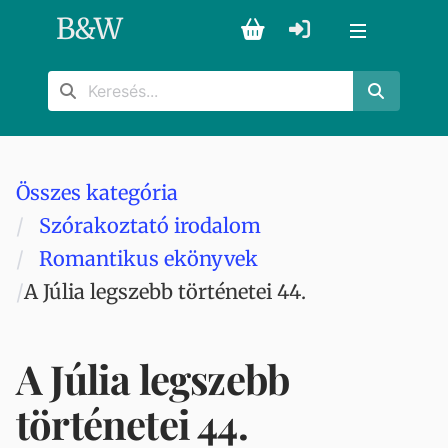
B
&
W
Összes kategória
Szórakoztató irodalom
Romantikus ekönyvek
A Júlia legszebb történetei 44.
A Júlia legszebb
történetei 44.