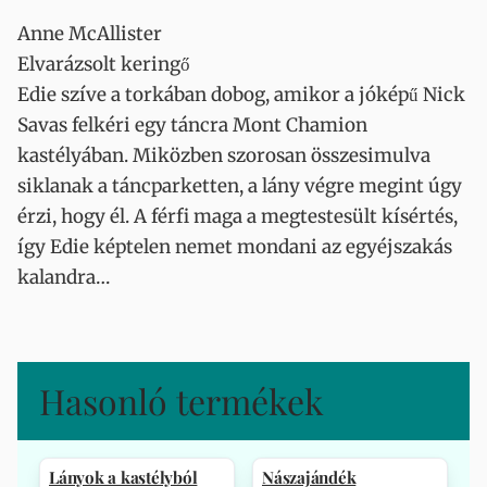
Anne McAllister
Elvarázsolt keringő
Edie szíve a torkában dobog, amikor a jóképű Nick
Savas felkéri egy táncra Mont Chamion
kastélyában. Miközben szorosan összesimulva
siklanak a táncparketten, a lány végre megint úgy
érzi, hogy él. A férfi maga a megtestesült kísértés,
így Edie képtelen nemet mondani az egyéjszakás
kalandra…
Hasonló termékek
Lányok a kastélyból
Nászajándék