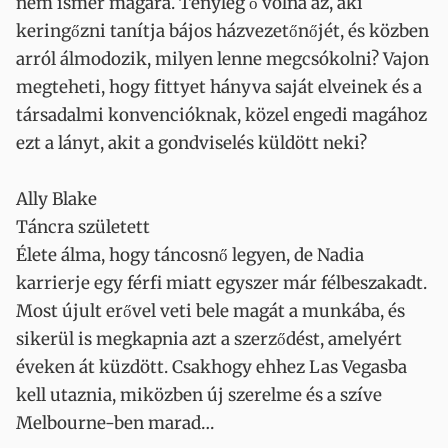
nem ismer magára. Tényleg ő volna az, aki
keringőzni tanítja bájos házvezetőnőjét, és közben
arról álmodozik, milyen lenne megcsókolni? Vajon
megteheti, hogy fittyet hányva saját elveinek és a
társadalmi konvencióknak, közel engedi magához
ezt a lányt, akit a gondviselés küldött neki?
Ally Blake
Táncra született
Élete álma, hogy táncosnő legyen, de Nadia
karrierje egy férfi miatt egyszer már félbeszakadt.
Most újult erővel veti bele magát a munkába, és
sikerül is megkapnia azt a szerződést, amelyért
éveken át küzdött. Csakhogy ehhez Las Vegasba
kell utaznia, miközben új szerelme és a szíve
Melbourne-ben marad…