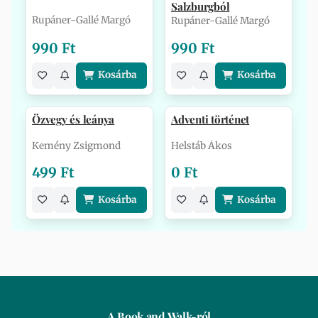
Salzburgból
Rupáner-Gallé Margó
Rupáner-Gallé Margó
990 Ft
990 Ft
Kosárba
Kosárba
Özvegy és leánya
Adventi történet
Kemény Zsigmond
Helstáb Ákos
499 Ft
0 Ft
Kosárba
Kosárba
A Book and Walk-ról