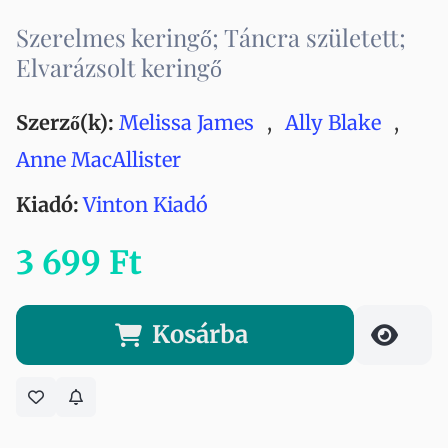
Szerelmes keringő; Táncra született;
Elvarázsolt keringő
Szerző(k):
Melissa James
,
Ally Blake
,
Anne MacAllister
Kiadó:
Vinton Kiadó
3 699 Ft
Kosárba