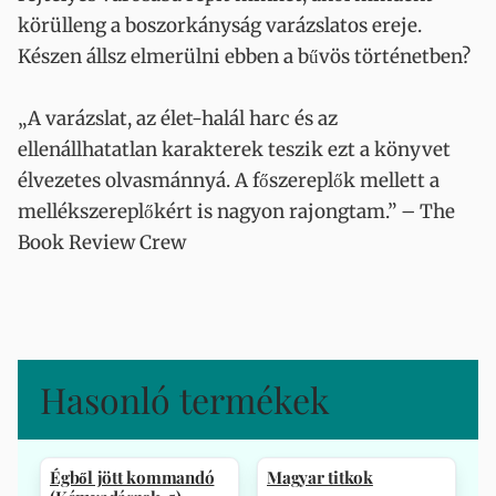
körülleng a boszorkányság varázslatos ereje.
Készen állsz elmerülni ebben a bűvös történetben?
„A varázslat, az élet-halál harc és az
ellenállhatatlan karakterek teszik ezt a könyvet
élvezetes olvasmánnyá. A főszereplők mellett a
mellékszereplőkért is nagyon rajongtam.” – The
Book Review Crew
Hasonló termékek
Égből jött kommandó
Magyar titkok