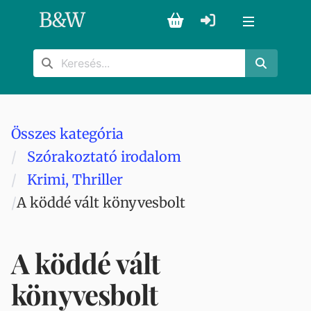
B
&
W
Összes kategória
Szórakoztató irodalom
Krimi, Thriller
A köddé vált könyvesbolt
A köddé vált
könyvesbolt