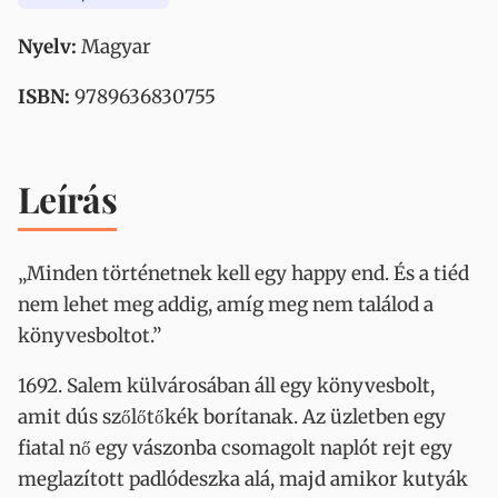
Nyelv:
Magyar
ISBN:
9789636830755
Leírás
„Minden történetnek kell egy happy end. És a tiéd
nem lehet meg addig, amíg meg nem találod a
könyvesboltot.”
1692. Salem külvárosában áll egy könyvesbolt,
amit dús szőlőtőkék borítanak. Az üzletben egy
fiatal nő egy vászonba csomagolt naplót rejt egy
meglazított padlódeszka alá, majd amikor kutyák