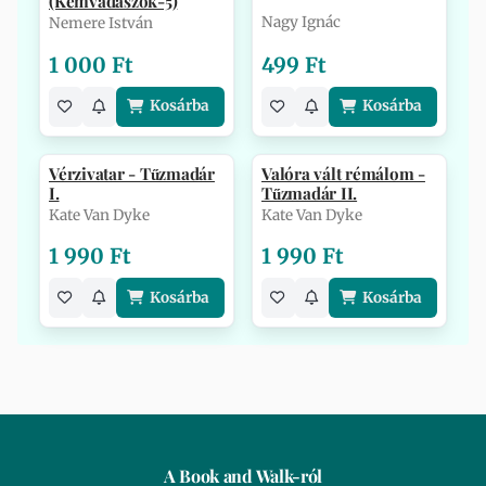
(Kémvadászok-5)
Nagy Ignác
Nemere István
1 000 Ft
499 Ft
Kosárba
Kosárba
Vérzivatar - Tűzmadár
Valóra vált rémálom -
I.
Tűzmadár II.
Kate Van Dyke
Kate Van Dyke
1 990 Ft
1 990 Ft
Kosárba
Kosárba
A Book and Walk-ról