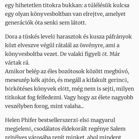
egy hihetetlen titokra bukkan: a túlélésük kulcsa
egy olyan könyvesboltban van elrejtve, amelyet
generációk óta senki sem látott.
Dora a tüskés levelű harasztok és kusza páfrányok
közt elveszve végül rátalál az ösvényre, ami a
könyvesboltba vezet. De valaki figyeli őt. Már
vártak rá.
Amikor belép az éles bozótosok között megbúvó,
meseszép kék ajtón, és megáll a kifakult gerincű,
bőrkötéses könyvek előtt, még nem is sejti, milyen
titkokat fog felfedezni. Vagy hogy az élete nagyobb
veszélyben forog, mint valaha...
Helen Phifer bestsellerszerző első magyarul
megjelenő, csodálatos éldekorált regénye Salem
rejtélyes városába repít minket, ahol mindent