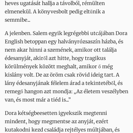
heves ugatását hallja a távolból, rémülten
elmenekül. A könyvesbolt pedig eltűnik a
semmibe...
A jelenben. Salem egyik legrégebbi utcájában Dora
English betoppan egy halványrózsaszín házba, és
nem akar hinni a szemének, amikor ott találja
édesanyját, akiről azt hitte, hogy tragikus
körülmények között meghalt, amikor ő még
kislány volt. De az öröm csak rövid ideig tart. A
lány édesanyjának félelem árad a tekintetéből, és
remegő hangon azt mondja: „Az életem veszélyben
van, és most már a tiéd is...”
Dora kétségbeesetten igyekszik megtenni
mindent, hogy megmentse az anyját, ezért
kutakodni kezd családja rejtélyes múltjában, és