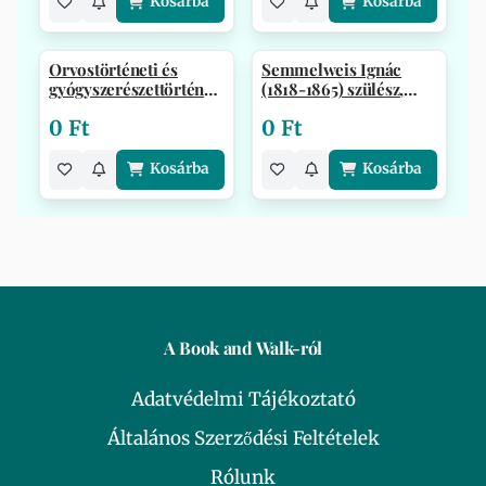
Kosárba
Kosárba
Orvostörténeti és
Semmelweis Ignác
gyógyszerészettörténeti
(1818-1865) szülész,
irodalm…
nőgyógyász,…
0 Ft
0 Ft
Kosárba
Kosárba
A Book and Walk-ról
Adatvédelmi Tájékoztató
Általános Szerződési Feltételek
Rólunk