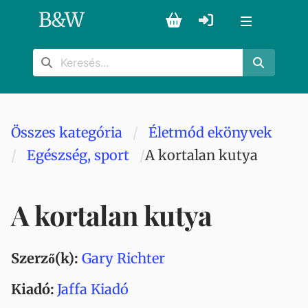
B
&
W
Összes kategória
Életmód ekönyvek
Egészség, sport
A kortalan kutya
A kortalan kutya
Szerző(k):
Gary Richter
Kiadó:
Jaffa Kiadó