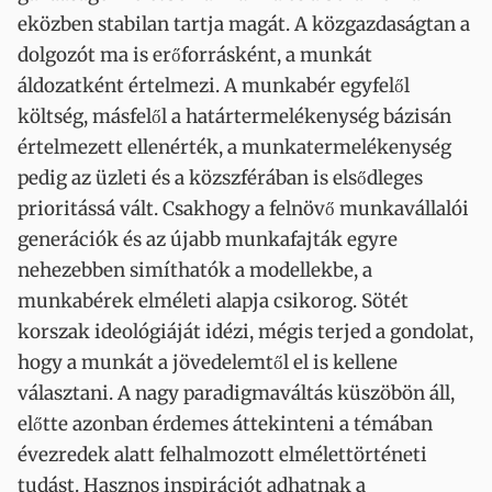
eközben stabilan tartja magát. A közgazdaságtan a
dolgozót ma is erőforrásként, a munkát
áldozatként értelmezi. A munkabér egyfelől
költség, másfelől a határtermelékenység bázisán
értelmezett ellenérték, a munkatermelékenység
pedig az üzleti és a közszférában is elsődleges
prioritássá vált. Csakhogy a felnövő munkavállalói
generációk és az újabb munkafajták egyre
nehezebben simíthatók a modellekbe, a
munkabérek elméleti alapja csikorog. Sötét
korszak ideológiáját idézi, mégis terjed a gondolat,
hogy a munkát a jövedelemtől el is kellene
választani. A nagy paradigmaváltás küszöbön áll,
előtte azonban érdemes áttekinteni a témában
évezredek alatt felhalmozott elmélettörténeti
tudást. Hasznos inspirációt adhatnak a