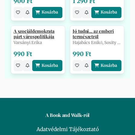
900 Ft
1 290 Ft
Kosárba
Kosárba
A szociáldemokrata
Jó tudni... az emberi
párt várospolitikája
természetről
Varsányi Erika
Hajabács Enikő, Sosity Beáta
990 Ft
990 Ft
Kosárba
Kosárba
A Book and Walk-ról
Adatvédelmi Tájékoztató