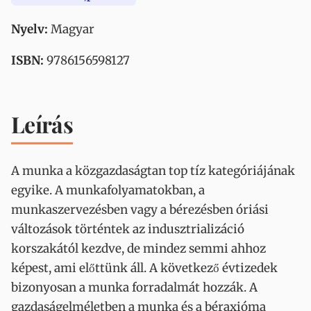
Nyelv:
Magyar
ISBN:
9786156598127
Leírás
A munka a közgazdaságtan top tíz kategóriájának
egyike. A munkafolyamatokban, a
munkaszervezésben vagy a bérezésben óriási
változások történtek az indusztrializáció
korszakától kezdve, de mindez semmi ahhoz
képest, ami előttünk áll. A következő évtizedek
bizonyosan a munka forradalmát hozzák. A
gazdaságelméletben a munka és a béraxióma