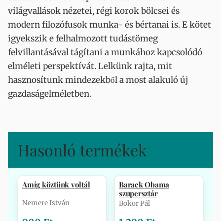
világvallások nézetei, régi korok bölcsei és
modern filozófusok munka- és bértanai is. E kötet
igyekszik e felhalmozott tudástömeg
felvillantásával tágítani a munkához kapcsolódó
elméleti perspektívát. Lelkünk rajta, mit
hasznosítunk mindezekből a most alakuló új
gazdaságelméletben.
Hasonló termékek
Amíg köztünk voltál
Barack Obama
szupersztár
Nemere István
Bokor Pál