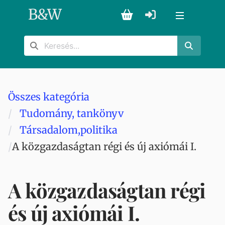
B
&
W
Összes kategória
Tudomány, tankönyv
Társadalom,politika
A közgazdaságtan régi és új axiómái I.
A közgazdaságtan régi
és új axiómái I.