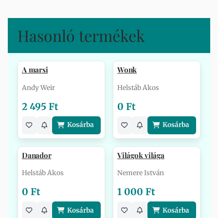
Hasonló termékek
A marsi
Wonk
Andy Weir
Helstáb Ákos
2 495 Ft
0 Ft
Kosárba
Kosárba
Danador
Világok világa
Helstáb Ákos
Nemere István
0 Ft
1 000 Ft
Kosárba
Kosárba