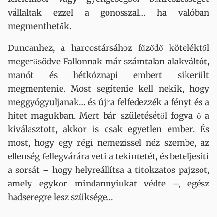
vállaltak ezzel a gonosszal… ha valóban
megmenthetők.
Duncanhez, a harcostársához fűződő köteléktől
megerősödve Fallonnak már számtalan alakváltót,
manót és hétköznapi embert sikerült
megmentenie. Most segítenie kell nekik, hogy
meggyógyuljanak… és újra felfedezzék a fényt és a
hitet magukban. Mert bár születésétől fogva ő a
kiválasztott, akkor is csak egyetlen ember. És
most, hogy egy régi nemezissel néz szembe, az
ellenség fellegvárára veti a tekintetét, és beteljesíti
a sorsát – hogy helyreállítsa a titokzatos pajzsot,
amely egykor mindannyiukat védte –, egész
hadseregre lesz szüksége…