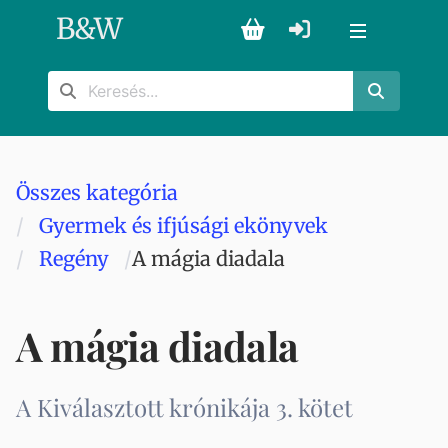
B
&
W
Összes kategória
Gyermek és ifjúsági ekönyvek
Regény
A mágia diadala
A mágia diadala
A Kiválasztott krónikája 3. kötet