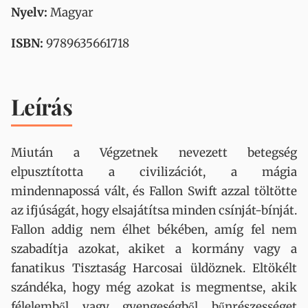
Nyelv:
Magyar
ISBN:
9789635661718
Leírás
Miután a Végzetnek nevezett betegség
elpusztította a civilizációt, a mágia
mindennapossá vált, és Fallon Swift azzal töltötte
az ifjúságát, hogy elsajátítsa minden csínját-bínját.
Fallon addig nem élhet békében, amíg fel nem
szabadítja azokat, akiket a kormány vagy a
fanatikus Tisztaság Harcosai üldöznek. Eltökélt
szándéka, hogy még azokat is megmentse, akik
félelemből vagy gyengeségből bűnrészességet