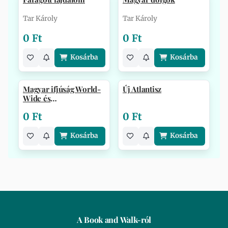
Tar Károly
Tar Károly
0 Ft
0 Ft
Kosárba
Kosárba
Magyar ifjúság World-
Új Atlantisz
Wide és
emlékünnepély, 50 év…
0 Ft
0 Ft
Kosárba
Kosárba
A Book and Walk-ról