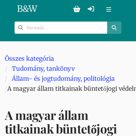
B
&
W
Összes kategória
Tudomány, tankönyv
Állam- és jogtudomány, politológia
A magyar állam titkainak büntetőjogi véde
A magyar állam
titkainak büntetőjogi