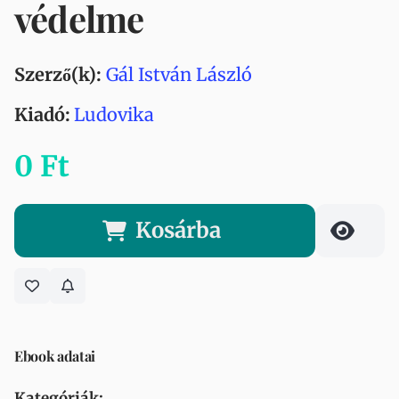
védelme
Szerző(k):
Gál István László
Kiadó:
Ludovika
0 Ft
Kosárba
Ebook adatai
Kategóriák: