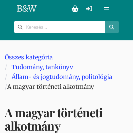
B
&
W
Összes kategória
Tudomány, tankönyv
Állam- és jogtudomány, politológia
A magyar történeti alkotmány
A magyar történeti
alkotmány