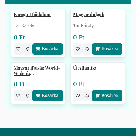
Faragott fájdalom
Magyar dolgok
Tar Károly
Tar Károly
0 Ft
0 Ft
Kosárba
Kosárba
Magyar ifjúság World-
Új Atlantisz
Wide és
emlékünnepély, 50 év…
0 Ft
0 Ft
Kosárba
Kosárba