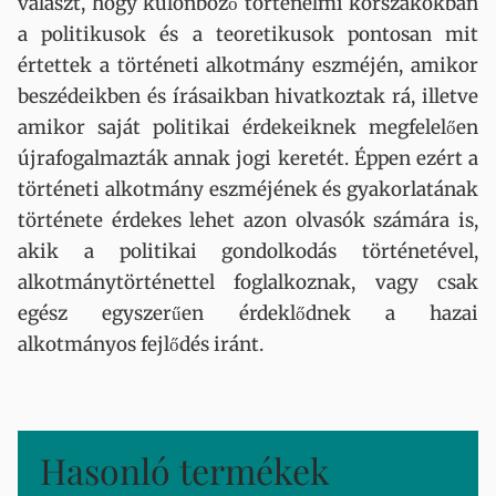
választ, hogy különböző történelmi korszakokban
a politikusok és a teoretikusok pontosan mit
értettek a történeti alkotmány eszméjén, amikor
beszédeikben és írásaikban hivatkoztak rá, illetve
amikor saját politikai érdekeiknek megfelelően
újrafogalmazták annak jogi keretét. Éppen ezért a
történeti alkotmány eszméjének és gyakorlatának
története érdekes lehet azon olvasók számára is,
akik a politikai gondolkodás történetével,
alkotmánytörténettel foglalkoznak, vagy csak
egész egyszerűen érdeklődnek a hazai
alkotmányos fejlődés iránt.
Hasonló termékek