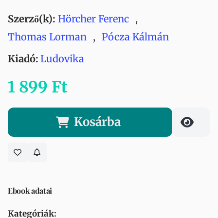
Szerző(k):
Hörcher Ferenc
,
Thomas Lorman
,
Pócza Kálmán
Kiadó:
Ludovika
1 899 Ft
Kosárba
Ebook adatai
Kategóriák: