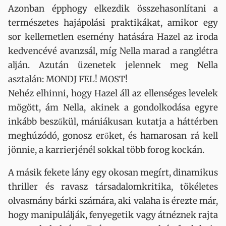
Azonban épphogy elkezdik összehasonlítani a
természetes hajápolási praktikákat, amikor egy
sor kellemetlen esemény hatására Hazel az iroda
kedvencévé avanzsál, míg Nella marad a ranglétra
alján. Azután üzenetek jelennek meg Nella
asztalán: MONDJ FEL! MOST!
Nehéz elhinni, hogy Hazel áll az ellenséges levelek
mögött, ám Nella, akinek a gondolkodása egyre
inkább beszűkül, mániákusan kutatja a háttérben
meghúzódó, gonosz erőket, és hamarosan rá kell
jönnie, a karrierjénél sokkal több forog kockán.
A másik fekete lány egy okosan megírt, dinamikus
thriller és ravasz társadalomkritika, tökéletes
olvasmány bárki számára, aki valaha is érezte már,
hogy manipulálják, fenyegetik vagy átnéznek rajta