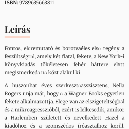
ISBN:
9789635663811
Leírás
Fontos, előremutató és borotvaéles első regény a
feszültségről, amely két fiatal, fekete, a New York-i
könyvkiadás tökéletesen fehér háttere előtt
megismerkedő nő közt alakul ki.
A huszonhat éves szerkesztőasszisztens, Nella
Rogers unja már, hogy ő a Wagner Books egyetlen
fekete alkalmazottja. Elege van az elszigeteltségből
és a mikroagresszióból, ezért is lelkesedik, amikor
a Harlemben született és nevelkedett Hazel a
kiadóhoz és a szomszédos íróasztalhoz kerül.