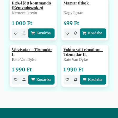
Égből jött kommandó
Magyar titkok
(Kémvadászok-5)
Nagy Ignác
Nemere István
1 000 Ft
499 Ft
Kosárba
Kosárba
Vérzivatar - Tűzmadár
Valóra vált rémálom -
I.
Tűzmadár II.
Kate Van Dyke
Kate Van Dyke
1 990 Ft
1 990 Ft
Kosárba
Kosárba