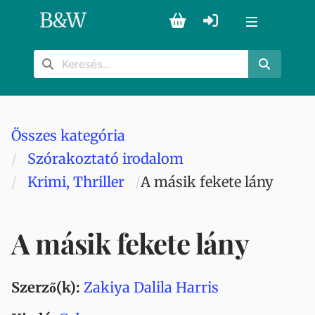
B
&
W
Összes kategória
Szórakoztató irodalom
Krimi, Thriller
A másik fekete lány
A másik fekete lány
Szerző(k):
Zakiya Dalila Harris