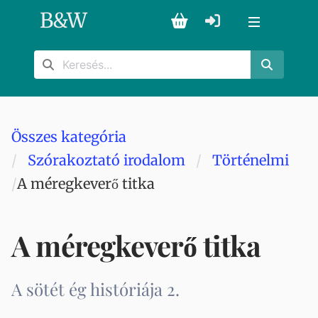
B
&
W
Összes kategória
Szórakoztató irodalom
Történelmi
A méregkeverő titka
A méregkeverő titka
A sötét ég históriája 2.