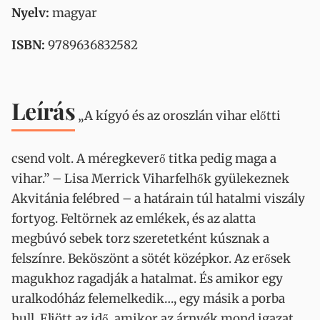
Nyelv:
magyar
ISBN:
9789636832582
Leírás
„A kígyó és az oroszlán vihar előtti
csend volt. A méregkeverő titka pedig maga a
vihar.” – Lisa Merrick Viharfelhők gyülekeznek
Akvitánia felébred – a határain túl hatalmi viszály
fortyog. Feltörnek az emlékek, és az alatta
megbúvó sebek torz szeretetként kúsznak a
felszínre. Beköszönt a sötét középkor. Az erősek
magukhoz ragadják a hatalmat. És amikor egy
uralkodóház felemelkedik…, egy másik a porba
hull. Eljött az idő, amikor az árnyék mond igazat,