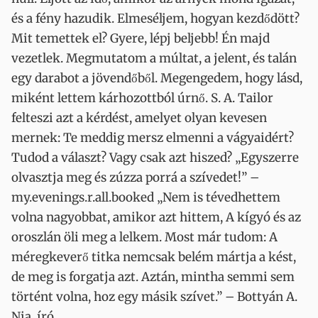
és a fény hazudik. Elmeséljem, hogyan kezdődött?
Mit temettek el? Gyere, lépj beljebb! Én majd
vezetlek. Megmutatom a múltat, a jelent, és talán
egy darabot a jövendőből. Megengedem, hogy lásd,
miként lettem kárhozottból úrnő. S. A. Tailor
felteszi azt a kérdést, amelyet olyan kevesen
mernek: Te meddig mersz elmenni a vágyaidért?
Tudod a választ? Vagy csak azt hiszed? „Egyszerre
olvasztja meg és zúzza porrá a szívedet!” –
my.evenings.r.all.booked „Nem is tévedhettem
volna nagyobbat, amikor azt hittem, A kígyó és az
oroszlán öli meg a lelkem. Most már tudom: A
méregkeverő titka nemcsak belém mártja a kést,
de meg is forgatja azt. Aztán, mintha semmi sem
történt volna, hoz egy másik szívet.” – Bottyán A.
Nia, író