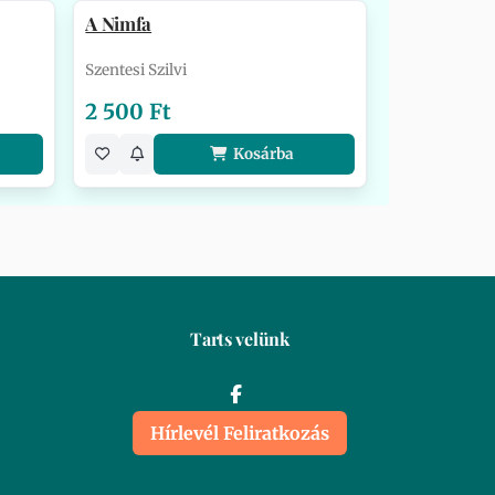
A Nimfa
Szentesi Szilvi
2 500 Ft
Kosárba
Tarts velünk
Hírlevél Feliratkozás