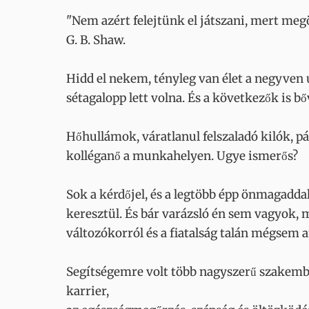
"Nem azért felejtünk el játszani, mert me
G. B. Shaw.
Hidd el nekem, tényleg van élet a negyven
sétagalopp lett volna. És a következők is 
Hőhullámok, váratlanul felszaladó kilók, p
kolléganő a munkahelyen. Ugye ismerős?
Sok a kérdőjel, és a legtöbb épp önmagadda
keresztül. És bár varázsló én sem vagyok, 
változókorról és a fiatalság talán mégsem a
Segítségemre volt több nagyszerű szakembe
karrier,