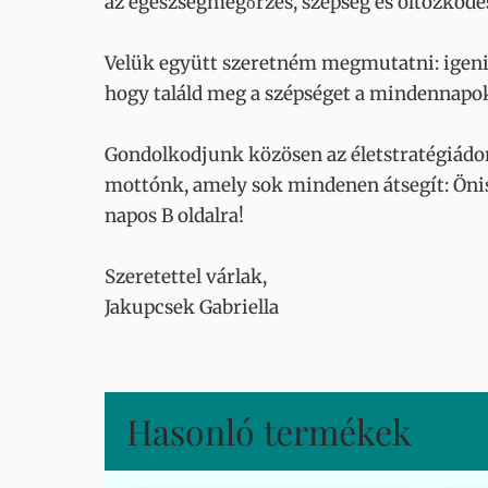
az egészségmegőrzés, szépség és öltözködé
Velük együtt szeretném megmutatni: igenis t
hogy találd meg a szépséget a mindennapo
Gondolkodjunk közösen az életstratégiádon
mottónk, amely sok mindenen átsegít: Önis
napos B oldalra!
Szeretettel várlak,
Jakupcsek Gabriella
Hasonló termékek