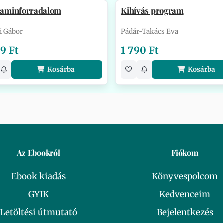
itaminforradalom
Kihívás program
i Gábor
Pádár-Takács Éva
9 Ft
1 790 Ft
Kosárba
Kosárba
Az Ebookról
Fiókom
Ebook kiadás
Könyvespolcom
GYIK
Kedvenceim
Letöltési útmutató
Bejelentkezés