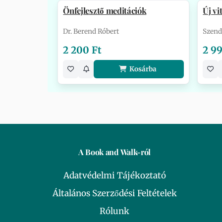
Önfejlesztő meditációk
Új v
Dr. Berend Róbert
Szend
2 200 Ft
2 99
Kosárba
A Book and Walk-ról
Adatvédelmi Tájékoztató
Általános Szerződési Feltételek
Rólunk