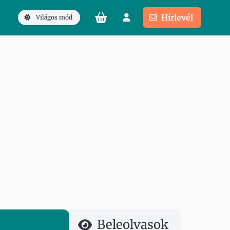
Hírlevél
Világos mód
Beleolvasok