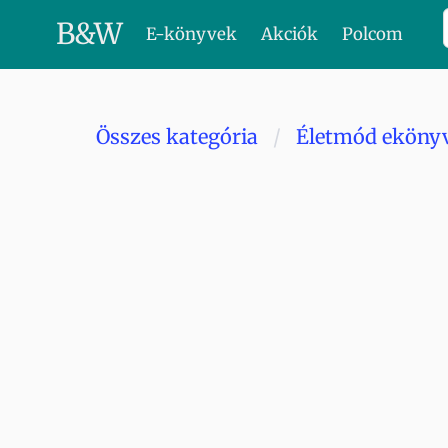
B
&
W
E-könyvek
Akciók
Polcom
Összes kategória
Életmód eköny