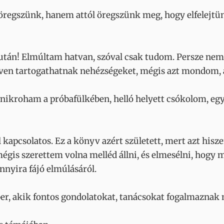
göregszünk, hanem attól öregszünk meg, hogy elfelejtün
 után! Elmúltam hatvan, szóval csak tudom. Persze ne
bőven tartogathatnak nehézségeket, mégis azt mondom, a 
ánikroham a próbafülkében, helló helyett csókolom, egy
l kapcsolatos. Ez a könyv azért született, mert azt his
mégis szerettem volna melléd állni, és elmesélni, hogy 
nnyira fájó elmúlásáról.
r, akik fontos gondolatokat, tanácsokat fogalmaznak m