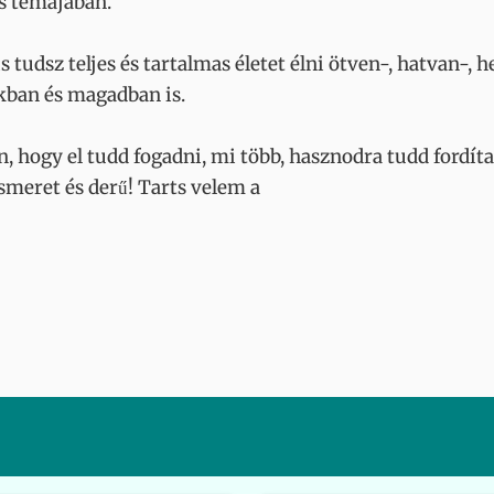
s témájában.
udsz teljes és tartalmas életet élni ötven-, hatvan-, 
kban és magadban is.
, hogy el tudd fogadni, mi több, hasznodra tudd fordít
meret és derű! Tarts velem a