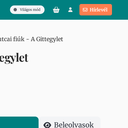
Hírlevél
Világos mód
utcai fiúk - A Gittegylet
tegylet
Beleolvasok