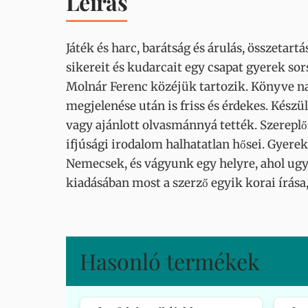
Leírás
Játék és harc, barátság és árulás, összetart
sikereit és kudarcait egy csapat gyerek so
Molnár Ferenc közéjük tartozik. Könyve nap
megjelenése után is friss és érdekes. Készü
vagy ajánlott olvasmánnyá tették. Szerepl
ifjúsági irodalom halhatatlan hősei. Gyer
Nemecsek, és vágyunk egy helyre, ahol ugy
kiadásában most a szerző egyik korai írása,
Hasonló termékek