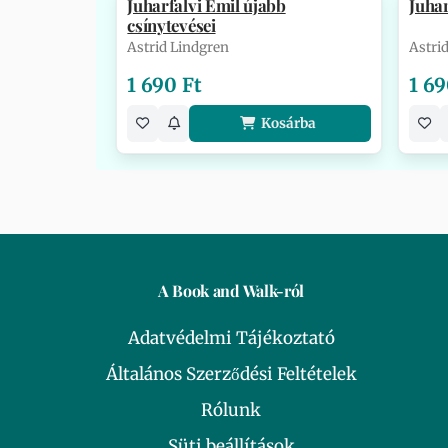
Juharfalvi Emil újabb
Juhar
csínytevései
Astrid Lindgren
Astri
1 690 Ft
1 69
Kosárba
A Book and Walk-ról
Adatvédelmi Tájékoztató
Általános Szerződési Feltételek
Rólunk
Süti beállítások