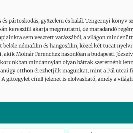
ás és pártoskodás, győzelem és halál. Tengernyi könyv szü
rsán keresztül akarja megmutatni, de maradandó regényt
jainkra sem vesztett varázsából, a világon mindenütt é
lt belőle némafilm és hangosfilm, közel két tucat nyelvr
ői, akik Molnár Ferenchez hasonlóan a budapesti József
ekkorunkban mindannyian olyan bátrak szeretnénk lenni
anúgy otthon érezhetjük magunkat, mint a Pál utcai fi
 A gittegylet című jelenet is elolvasható, amely a vilá