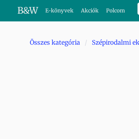
B
&
W
E-könyvek
Akciók
Polcom
Összes kategória
Szépirodalmi e