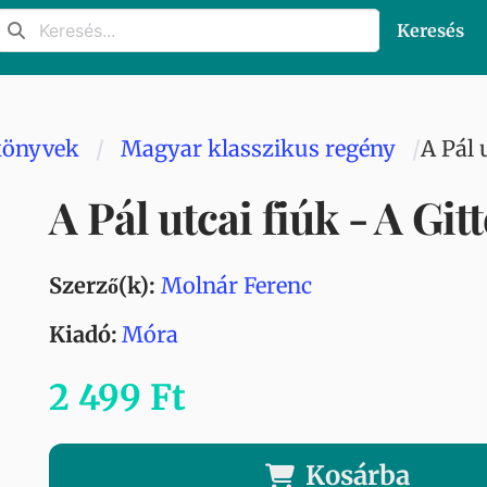
Keresés
könyvek
Magyar klasszikus regény
A Pál 
A Pál utcai fiúk - A Git
Szerző(k):
Molnár Ferenc
Kiadó:
Móra
2 499 Ft
Kosárba