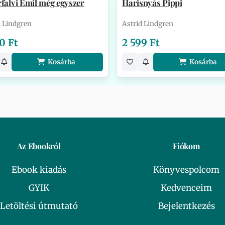
falvi Emil még egyszer
Harisnyás Pippi
d Lindgren
Astrid Lindgren
0 Ft
2 599 Ft
Kosárba
Kosárba
Az Ebookról
Fiókom
Ebook kiadás
Könyvespolcom
GYIK
Kedvenceim
Letöltési útmutató
Bejelentkezés