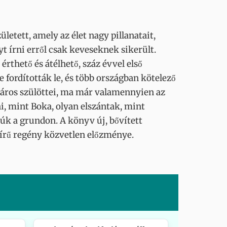
letett, amely az élet nagy pillanatait,
 írni erről csak keveseknek sikerült.
rthető és átélhető, száz évvel első
e fordították le, és több országban kötelező
város szülöttei, ma már valamennyien az
, mint Boka, olyan elszántak, mint
úk a grundon. A könyv új, bővített
ghírű regény közvetlen előzménye.