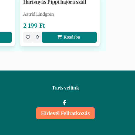
Harisnyás Pippi hajóra száll
Astrid Lindgren
2 199 Ft
Kosárba
Tarts velünk
Hírlevél Feliratkozás