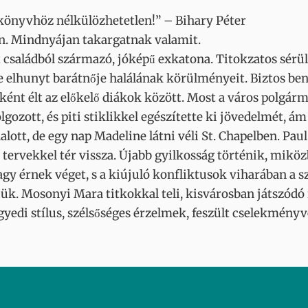
könyvhöz nélkülözhetetlen!” – Bihary Péter
án. Mindnyájan takargatnak valamit.
saládból származó, jóképű exkatona. Titokzatos sérülé
ve elhunyt barátnője halálának körülményeit. Biztos be
ént élt az előkelő diákok között. Most a város polgárm
gozott, és piti stiklikkel egészítette ki jövedelmét, ám
ott, de egy nap Madeline látni véli St. Chapelben. Paul 
 tervekkel tér vissza. Újabb gyilkosság történik, miköz
y érnek véget, s a kiújuló konfliktusok viharában a
iük. Mosonyi Mara titkokkal teli, kisvárosban játszód
gyedi stílus, szélsőséges érzelmek, feszült cselekmény