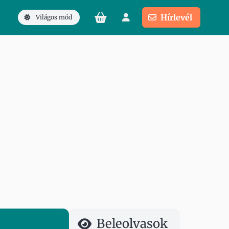
Hírlevél
Világos mód
Beleolvasok