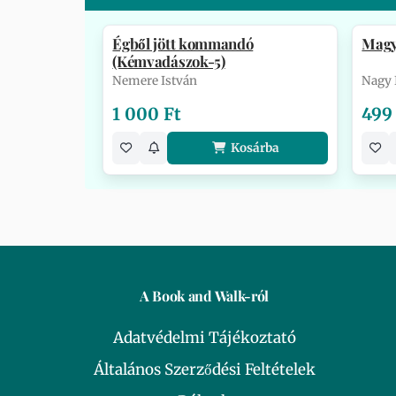
Égből jött kommandó
Magy
(Kémvadászok-5)
Nemere István
Nagy 
1 000 Ft
499
Kosárba
A Book and Walk-ról
Adatvédelmi Tájékoztató
Általános Szerződési Feltételek