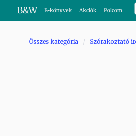
B
&
W
E-könyvek
Akciók
Polcom
Összes kategória
Szórakoztató i