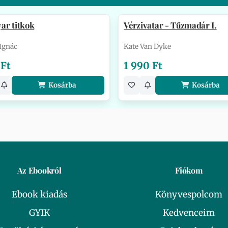
ar titkok
Vérzivatar - Tűzmadár I.
Ignác
Kate Van Dyke
 Ft
1 990 Ft
Kosárba
Kosárba
Az Ebookról
Fiókom
Ebook kiadás
Könyvespolcom
GYIK
Kedvenceim