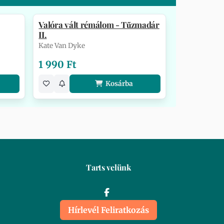
Valóra vált rémálom - Tűzmadár
II.
Kate Van Dyke
1 990 Ft
Kosárba
Tarts velünk
Hírlevél Feliratkozás