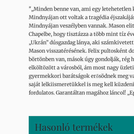
"„Minden benne van, ami egy letehetetlen 
Mindnyájan ott voltak a tragédia éjszakáj
Mindnyájan veszélyben vannak. Mason elit c
Chapelbe, hogy tisztázza a több mint tíz é
„Ukrán” dúsgazdag lánya, aki számkivetettk
Mason visszatérésének. Felix pultosként dol
börtönben van, mások úgy gondolják, rég hal
elköltözött a városból, ám most nagy üzleti
gyermekkori barátságok erősödnek meg vag
saját lelkiismeretükkel is meg kell küzden
fordulatos. Garantáltan magához láncol! „E
Hasonló termékek