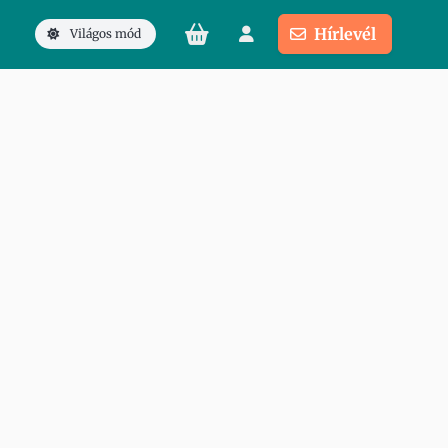
Hírlevél
Világos mód