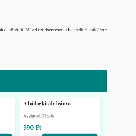
 el köteteit. Művei rendszeresen a bestsellerlisták élére
A bádogkirály leánya
Aszlányi Károly
590 Ft