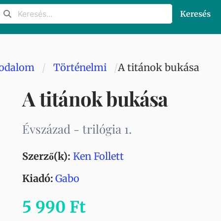
Keresés
rodalom
Történelmi
A titánok bukása
A titánok bukása
Évszázad - trilógia 1.
Szerző(k):
Ken Follett
Kiadó:
Gabo
5 990 Ft