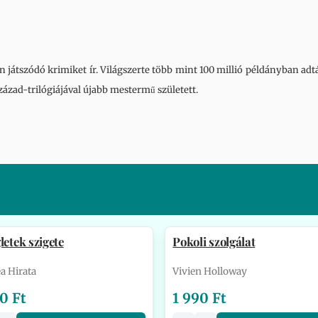
 játszódó krimiket ír. Világszerte több mint 100 millió példányban adták
zázad-trilógiájával újabb mestermű született.
letek szigete
Pokoli szolgálat
a Hirata
Vivien Holloway
0 Ft
1 990 Ft