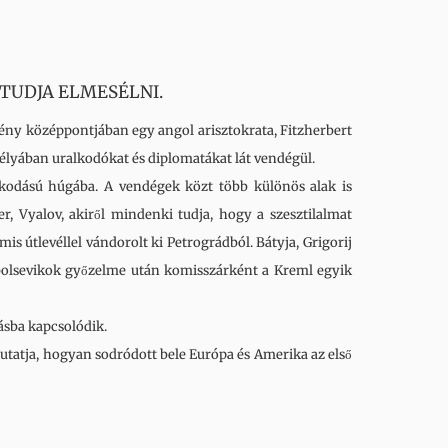
 TUDJA ELMESÉLNI.
mény középpontjában egy angol arisztokrata, Fitzherbert
stélyában uralkodókat és diplomatákat lát vendégül.
olkodású húgába. A vendégek közt több különös alak is
, Vyalov, akiről mindenki tudja, hogy a szesztilalmat
is útlevéllel vándorolt ki Petrográdból. Bátyja, Grigorij
 bolsevikok győzelme után komisszárként a Kreml egyik
ásba kapcsolódik.
tatja, hogyan sodródott bele Európa és Amerika az első