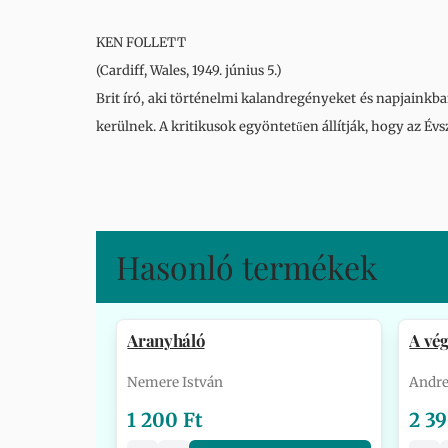
KEN FOLLETT
(Cardiff, Wales, 1949. június 5.)
Brit író, aki történelmi kalandregényeket és napjainkban
kerülnek. A kritikusok egyöntetűen állítják, hogy az Évs
Hasonló termékek
Aranyháló
A vég
Nemere István
Andre
1 200 Ft
2 39