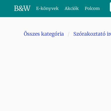
B
&
W
E-könyvek
Akciók
Polcom
Összes kategória
Szórakoztató i