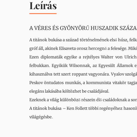
Leírás
A ​VÉRES ÉS GYÖNYÖRŰ HUSZADIK SZÁZ
A titánok bukása a század történelmének első húsz, fel
gróf áll, akinek Elisaveta orosz hercegnő a felesége. M
Ezen diplomaták egyike a rejtélyes Walter von Ulrich
felbukkan. Egyikük Wilsonnak, az Egyesült Államok el
kihasználva tett szert roppant vagyonára. Vyalov szolgál
Peskov öntudatos munkás, a kommunista vitakör tagja,
elegáns lakásába költözhet be családjával.
Ezeknek a világ különböző részein élő családoknak a s
A titánok bukása – Ken Follett többi regényéhez hason
világégésbe.