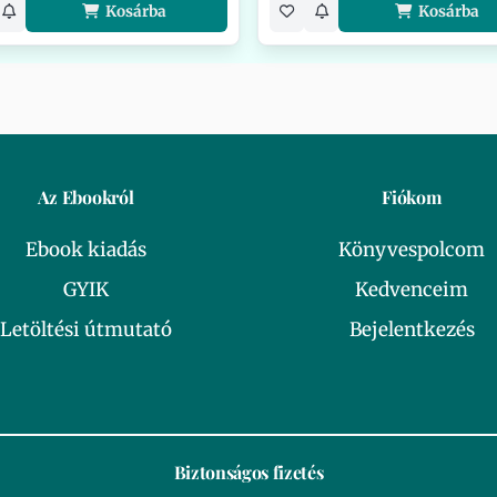
Kosárba
Kosárba
Az Ebookról
Fiókom
Ebook kiadás
Könyvespolcom
GYIK
Kedvenceim
Letöltési útmutató
Bejelentkezés
Biztonságos fizetés