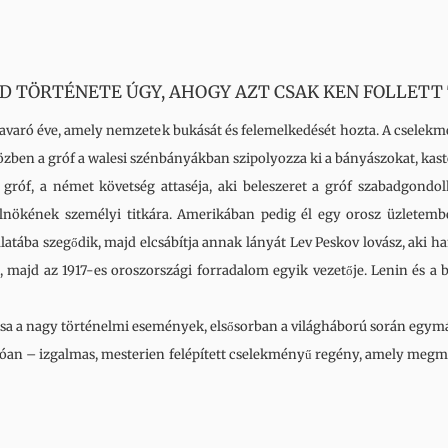
AD TÖRTÉNETE ÚGY, AHOGY AZT CSAK KEN FOLLETT
kavaró éve, amely nemzetek bukását és felemelkedését hozta. A cselek
iközben a gróf a walesi szénbányákban szipolyozza ki a bányászokat, ka
 gróf, a német követség attaséja, aki beleszeret a gróf szabadgond
nökének személyi titkára. Amerikában pedig él egy orosz üzletember
atába szegődik, majd elcsábítja annak lányát Lev Peskov lovász, aki ham
 majd az 1917-es oroszországi forradalom egyik vezetője. Lenin és a
orsa a nagy történelmi események, elsősorban a világháború során egym
lóan – izgalmas, mesterien felépített cselekményű regény, amely megmu