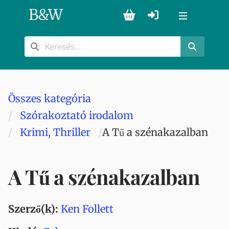
B
&
W
Összes kategória
Szórakoztató irodalom
Krimi, Thriller
A Tű a szénakazalban
A Tű a szénakazalban
Szerző(k):
Ken Follett