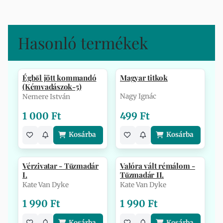
Hasonló termékek
Égből jött kommandó
Magyar titkok
(Kémvadászok-5)
Nagy Ignác
Nemere István
1 000 Ft
499 Ft
Kosárba
Kosárba
Vérzivatar - Tűzmadár
Valóra vált rémálom -
I.
Tűzmadár II.
Kate Van Dyke
Kate Van Dyke
1 990 Ft
1 990 Ft
Kosárba
Kosárba