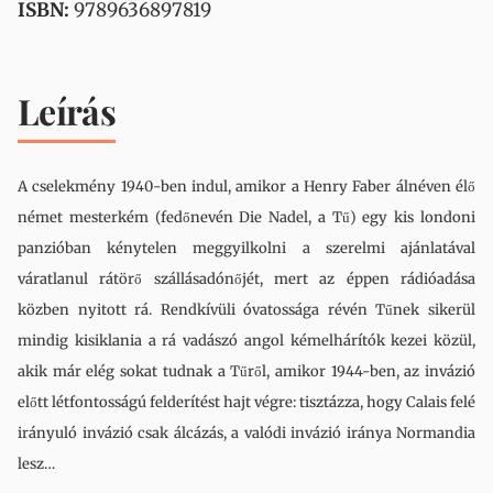
ISBN:
9789636897819
Leírás
A cselekmény 1940-ben indul, amikor a Henry Faber álnéven élő
német mesterkém (fedőnevén Die Nadel, a Tű) egy kis londoni
panzióban kénytelen meggyilkolni a szerelmi ajánlatával
váratlanul rátörő szállásadónőjét, mert az éppen rádióadása
közben nyitott rá. Rendkívüli óvatossága révén Tűnek sikerül
mindig kisiklania a rá vadászó angol kémelhárítók kezei közül,
akik már elég sokat tudnak a Tűről, amikor 1944-ben, az invázió
előtt létfontosságú felderítést hajt végre: tisztázza, hogy Calais felé
irányuló invázió csak álcázás, a valódi invázió iránya Normandia
lesz…