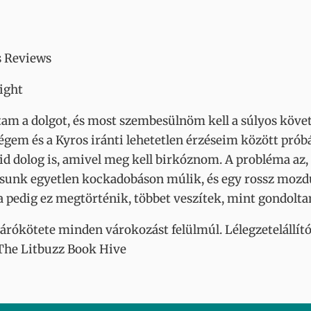
s Reviews
ight
rtam a dolgot, és most szembesülnöm kell a súlyos köv
gem és a Kyros iránti lehetetlen érzéseim között prób
id dolog is, amivel meg kell birkóznom. A probléma az
sorsunk egyetlen kockadobáson múlik, és egy rossz mozd
a pedig ez megtörténik, többet veszítek, mint gondolt
zárókötete minden várokozást felülmúl. Lélegzetelállító
 The Litbuzz Book Hive