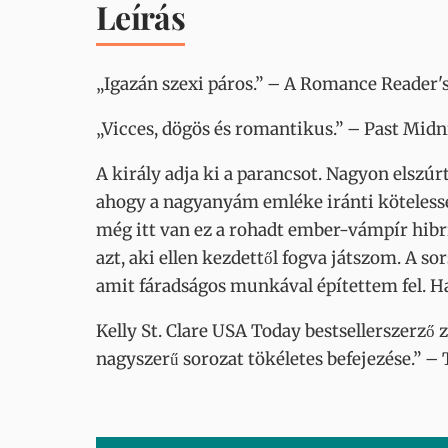
Leírás
„Igazán szexi páros.” – A Romance Reader'
„Vicces, dögös és romantikus.” – Past Midn
A király adja ki a parancsot. Nagyon elszú
ahogy a nagyanyám emléke iránti kötelessé
még itt van ez a rohadt ember-vámpír hibr
azt, aki ellen kezdettől fogva játszom. A 
amit fáradságos munkával építettem fel. H
Kelly St. Clare USA Today bestsellerszerző 
nagyszerű sorozat tökéletes befejezése.” –