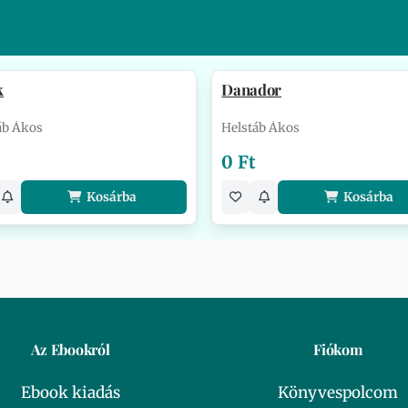
k
Danador
áb Ákos
Helstáb Ákos
0 Ft
Kosárba
Kosárba
Az Ebookról
Fiókom
Ebook kiadás
Könyvespolcom