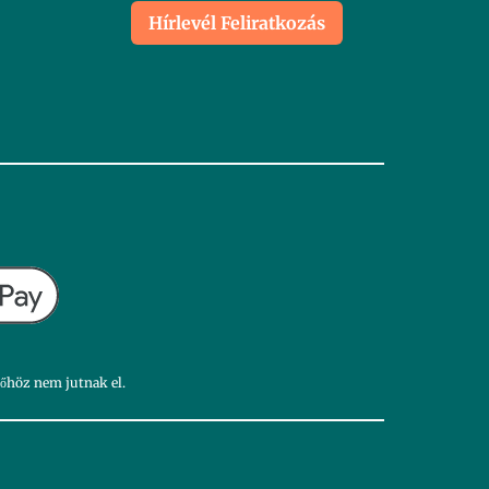
Hírlevél Feliratkozás
dőhöz nem jutnak el.