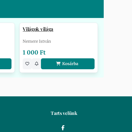
Világok világa
Nemere István
1 000 Ft
Kosárba
Tarts velünk