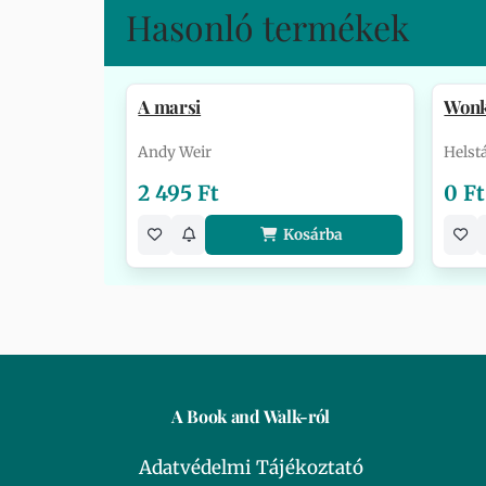
Hasonló termékek
A marsi
Won
Andy Weir
Helst
2 495 Ft
0 Ft
Kosárba
A Book and Walk-ról
Adatvédelmi Tájékoztató