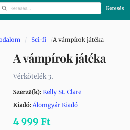
Keresés
rodalom
Sci-fi
A vámpírok játéka
A vámpírok játéka
Vérkötelék 3.
Szerző(k):
Kelly St. Clare
Kiadó:
Álomgyár Kiadó
4 999 Ft