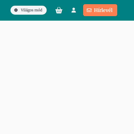
Hírlevél
Világos mód