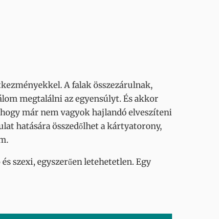
etkezményekkel. A falak összezárulnak,
álom megtalálni az egyensúlyt. És akkor
, hogy már nem vagyok hajlandó elveszíteni
ulat hatására összedőlhet a kártyatorony,
am.
 és szexi, egyszerűen letehetetlen. Egy