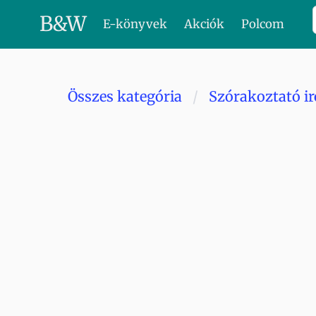
B
&
W
E-könyvek
Akciók
Polcom
Összes kategória
Szórakoztató i