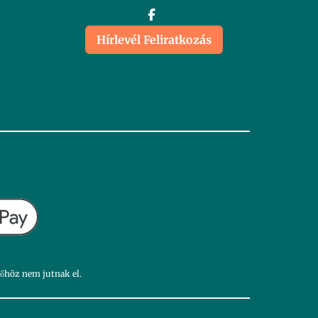
Hírlevél Feliratkozás
dőhöz nem jutnak el.