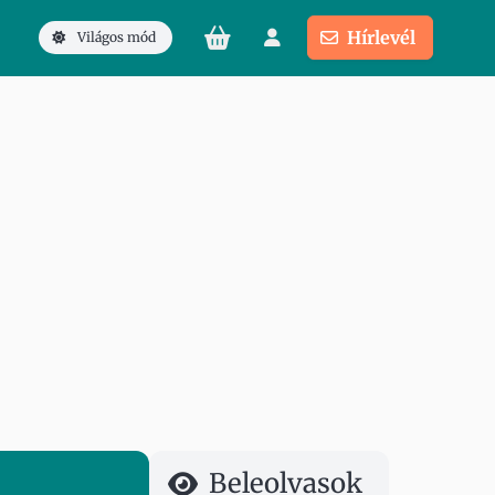
Hírlevél
Világos mód
Beleolvasok