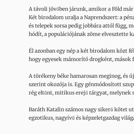
A távoli jövőben járunk, amikor a Föld már
Két birodalom uralja a Naprendszert: a pé
és telepek sorsa pedig jobbára attól függ, m
hódít, a populációjának zöme elvesztette k
Él azonban egy nép a két birodalom közt fél
hogy egyesek mámorító drogként, mások f
A törékeny béke hamarosan meginog, és úja
szerint okozója is. Egy génmódosított szup
rég eltűnt, mitikus erejű tárgyat, melynek s
Baráth Katalin számos nagy sikerű kötet ut
egzotikus, nagyívű és képzeletgazdag világa 