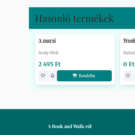
Hasonló termékek
A marsi
Won
Andy Weir
Helst
2 495 Ft
0 Ft
Kosárba
A Book and Walk-ról