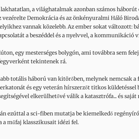
 lakhatatlan, a világhatalmak azonban számos háborút 
nz vezérelte Demokrácia és az önkényuralmi Háló Birod
elyikhez vannak közelebb. Az ember sokat változott: bár 
apcsolatát a beszéddel és a nyelvvel, a kommunikáció v
úton, egy mesterséges bolygón, ami továbbra sem felejtet
egyverként tekintenek rá.
bb totális háború van kitörőben, melynek nemcsak a fr
erkatonát és egy veterán hírszerzőt titkos küldetéssel
egítségével elkerülhetővé válik a katasztrófa... és sajá
án ezúttal a sci-fiben mutatja be kiemelkedő regényírói
a műfaj klasszikusait idézi fel.