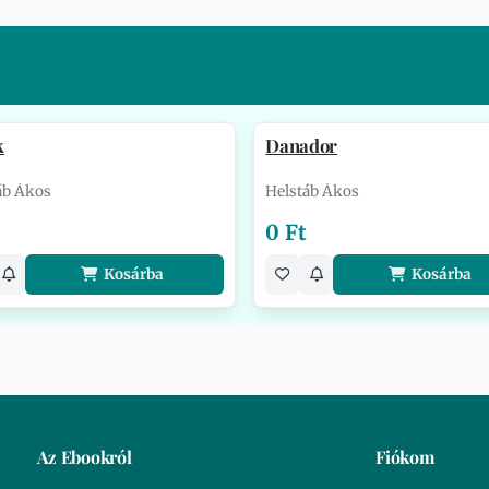
k
Danador
áb Ákos
Helstáb Ákos
0 Ft
Kosárba
Kosárba
Az Ebookról
Fiókom