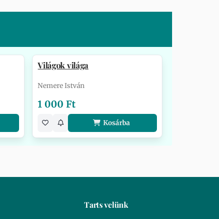
Világok világa
Nemere István
1 000 Ft
Kosárba
Tarts velünk