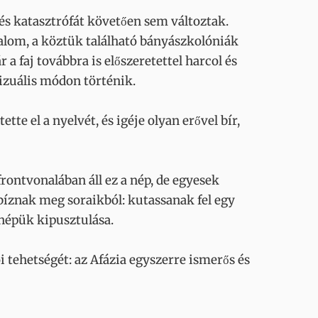
és katasztrófát követően sem változtak.
alom, a köztük található bányászkolóniák
a faj továbbra is előszeretettel harcol és
izuális módon történik.
te el a nyelvét, és igéje olyan erővel bír,
ontvonalában áll ez a nép, de egyesek
 bíznak meg soraikból: kutassanak fel egy
t népük kipusztulása.
 tehetségét: az Afázia egyszerre ismerős és