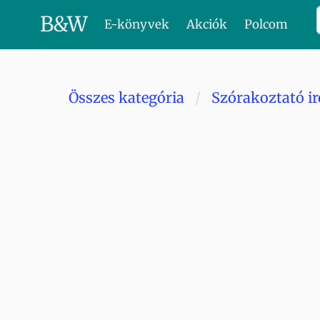
B
&
W
E-könyvek
Akciók
Polcom
Összes kategória
Szórakoztató i