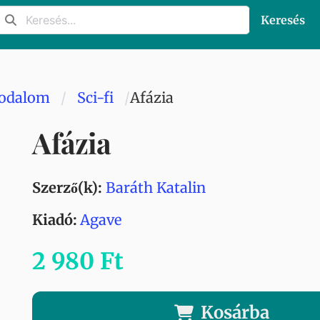
Keresés
rodalom
Sci-fi
Afázia
Afázia
Szerző(k):
Baráth Katalin
Kiadó:
Agave
2 980 Ft
Kosárba