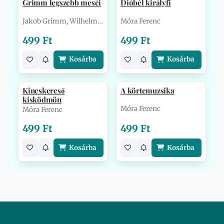
Grimm legszebb meséi
Dióbél királyfi
Jakob Grimm, Wilhelm Grimm
Móra Ferenc
499 Ft
499 Ft
Kosárba
Kosárba
Kincskereső
A körtemuzsika
kisködmön
Móra Ferenc
Móra Ferenc
499 Ft
499 Ft
Kosárba
Kosárba