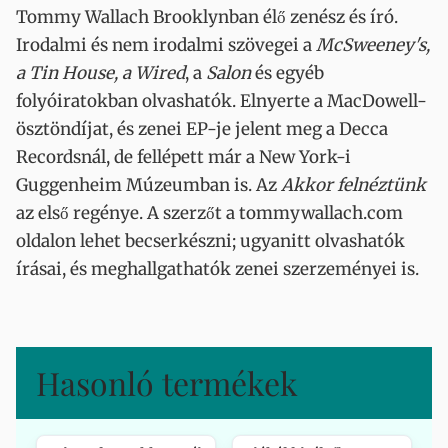
Tommy Wallach Brooklynban élő zenész és író.
Irodalmi és nem irodalmi szövegei a
McSweeney's,
a Tin House, a Wired
, a
Salon
és egyéb
folyóiratokban olvashatók. Elnyerte a MacDowell-
ösztöndíjat, és zenei EP-je jelent meg a Decca
Recordsnál, de fellépett már a New York-i
Guggenheim Múzeumban is. Az
Akkor felnéztünk
az első regénye. A szerzőt a tommywallach.com
oldalon lehet becserkészni; ugyanitt olvashatók
írásai, és meghallgathatók zenei szerzeményei is.
Hasonló termékek