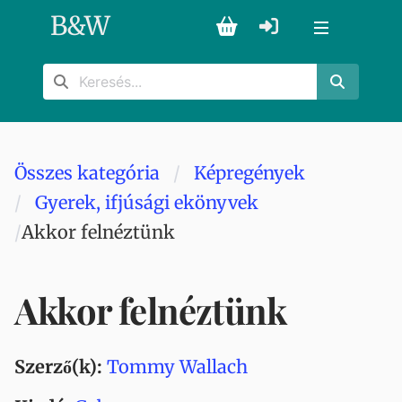
B
&
W
Összes kategória
Képregények
Gyerek, ifjúsági ekönyvek
Akkor felnéztünk
Akkor felnéztünk
Szerző(k):
Tommy Wallach