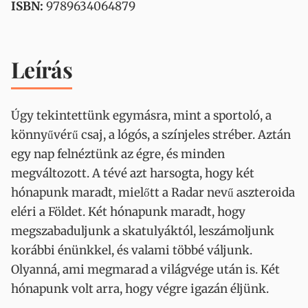
ISBN:
9789634064879
Leírás
Úgy tekintettünk egymásra, mint a sportoló, a
könnyűvérű csaj, a lógós, a színjeles stréber. Aztán
egy nap felnéztünk az égre, és minden
megváltozott. A tévé azt harsogta, hogy két
hónapunk maradt, mielőtt a Radar nevű aszteroida
eléri a Földet. Két hónapunk maradt, hogy
megszabaduljunk a skatulyáktól, leszámoljunk
korábbi énünkkel, és valami többé váljunk.
Olyanná, ami megmarad a világvége után is. Két
hónapunk volt arra, hogy végre igazán éljünk.