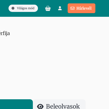
Hírlevél
Világos mód
rfija
Beleolvasok