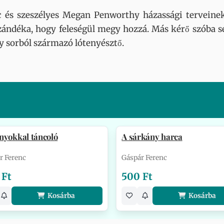
 és szeszélyes Megan Penworthy házassági terveinek
szándéka, hogy feleségül megy hozzá. Más kérő szóba s
y sorból származó lótenyésztő.
nyokkal táncoló
A sárkány harca
r Ferenc
Gáspár Ferenc
 Ft
500 Ft
Kosárba
Kosárba