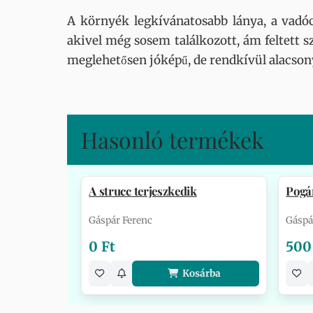
A környék legkívánatosabb lánya, a vadóc
akivel még sosem találkozott, ám feltett 
meglehetősen jóképű, de rendkívül alacson
Hasonló termékek
A strucc terjeszkedik
Pogá
Gáspár Ferenc
Gáspá
0 Ft
500
Kosárba