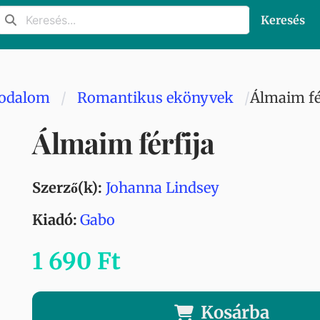
Keresés
rodalom
Romantikus ekönyvek
Álmaim fé
Álmaim férfija
Szerző(k):
Johanna Lindsey
Kiadó:
Gabo
1 690 Ft
Kosárba