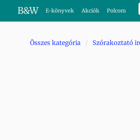
B
&
W
E-könyvek
Akciók
Polcom
Összes kategória
Szórakoztató i