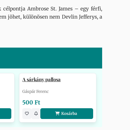
 célpontja Ambrose St. James – egy férfi,
em jöhet, különösen nem Devlin Jefferys, a
A sárkány pallosa
Gáspár Ferenc
500 Ft
Kosárba