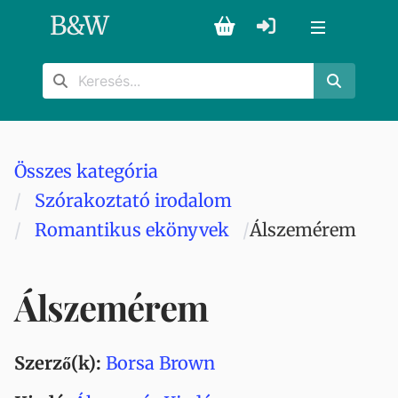
B
&
W
Összes kategória
Szórakoztató irodalom
Romantikus ekönyvek
Álszemérem
Álszemérem
Szerző(k):
Borsa Brown