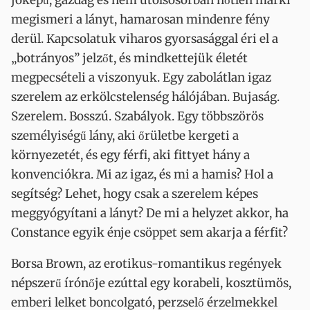
jóképű, gazdag és nem utolsósorban nőtlen márki
megismeri a lányt, hamarosan mindenre fény
derül. Kapcsolatuk viharos gyorsasággal éri el a
„botrányos” jelzőt, és mindkettejük életét
megpecsételi a viszonyuk. Egy zabolátlan igaz
szerelem az erkölcstelenség hálójában. Bujaság.
Szerelem. Bosszú. Szabályok. Egy többszörös
személyiségű lány, aki őrületbe kergeti a
környezetét, és egy férfi, aki fittyet hány a
konvenciókra. Mi az igaz, és mi a hamis? Hol a
segítség? Lehet, hogy csak a szerelem képes
meggyógyítani a lányt? De mi a helyzet akkor, ha
Constance egyik énje csöppet sem akarja a férfit?
Borsa Brown, az erotikus-romantikus regények
népszerű írónője ezúttal egy korabeli, kosztümös,
emberi lelket boncolgató, perzselő érzelmekkel