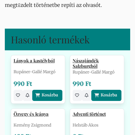
megtűzdelt történetbe repíti az olvasót.
Hasonló termékek
Lányok a kastélyból
Nászajándék
Salzburgból
Rupáner-Gallé Margó
Rupáner-Gallé Margó
990 Ft
990 Ft
Kosárba
Kosárba
Özvegy és leánya
Adventi történet
Kemény Zsigmond
Helstáb Ákos