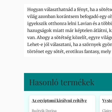
Hogyan választhatnád a fényt, ha a sötét
világ azonban korántsem befogadó egy oly
igyekszik otthonra lelni Lavian és a többi
hazugságok miatt már képtelen átlátni, k
van. Ahogy a sötétség közelít, egyre vil
Lehet-e jól választani, ha a szörnyek gy
történet egy sötét, erotikus fantasy, mely
Hasonló termékek
Az egyiptomi királynő rejtélye
Vyst
Buótyik Dorina
Clair