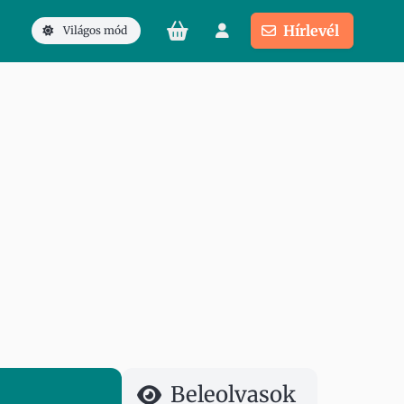
Hírlevél
Világos mód
Beleolvasok