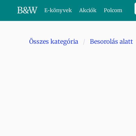
B
&
W
E-könyvek
Akciók
Polcom
Összes kategória
Besorolás alatt