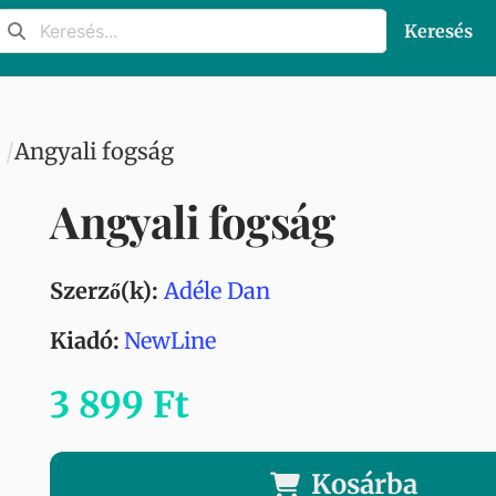
Keresés
Angyali fogság
Angyali fogság
Szerző(k):
Adéle Dan
Kiadó:
NewLine
3 899 Ft
Kosárba