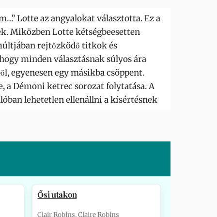
…” Lotte az angyalokat választotta. Ez a
nek. Miközben Lotte kétségbeesetten
 múltjában rejtőzködő titkok és
, hogy minden választásnak súlyos ára
ből, egyenesen egy másikba csöppent.
, a Démoni ketrec sorozat folytatása. A
lóban lehetetlen ellenállni a kísértésnek
Ősi utakon
Clair Robins, Claire Robins