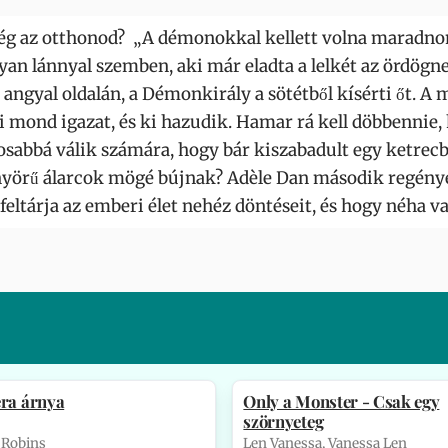
ség az otthonod? „A démonokkal kellett volna maradnom
an lánnyal szemben, aki már eladta a lelkét az ördög
 angyal oldalán, a Démonkirály a sötétből kísérti őt. A
i mond igazat, és ki hazudik. Hamar rá kell döbbennie
ágosabbá válik számára, hogy bár kiszabadult egy ketrec
önyörű álarcok mögé bújnak? Adèle Dan második regénye
 feltárja az emberi élet nehéz döntéseit, és hogy néha va
era árnya
Only a Monster - Csak egy
szörnyeteg
e Robins
Len Vanessa, Vanessa Len