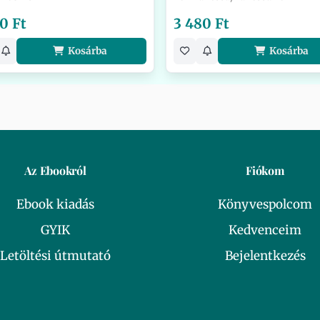
0 Ft
3 480 Ft
Kosárba
Kosárba
Az Ebookról
Fiókom
Ebook kiadás
Könyvespolcom
GYIK
Kedvenceim
Letöltési útmutató
Bejelentkezés