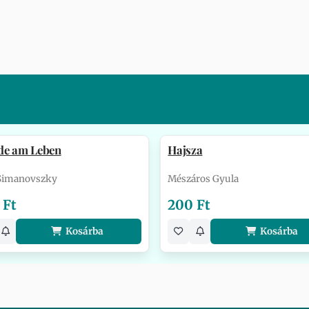
de am Leben
Hajsza
 Simanovszky
Mészáros Gyula
 Ft
200 Ft
Kosárba
Kosárba