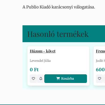
A Publio Kiadó karácsonyi válogatása.
Hasonló termékek
Húzom - követ
Freu
Levendel Júlia
Judit
0 Ft
600
Kosárba