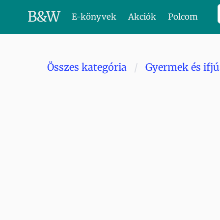
B
&
W
E-könyvek
Akciók
Polcom
Összes kategória
Gyermek és ifj