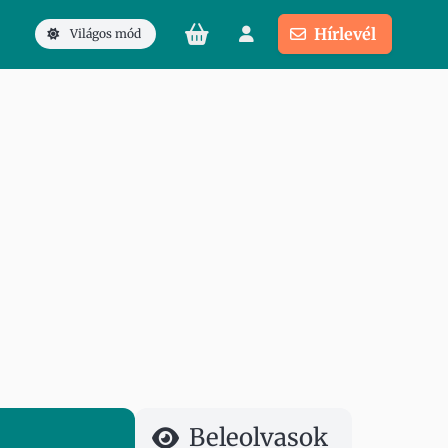
Hírlevél
Világos mód
Beleolvasok