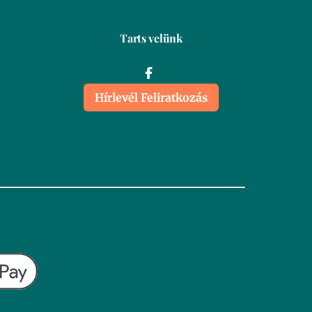
Tarts velünk
Hírlevél Feliratkozás