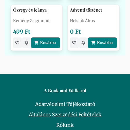
Özvegy és leánya
Adventi történet
Kemény Zsigmond
Helstáb Ákos
499 Ft
0 Ft
Kosárba
Kosárba
A Book and Walk-ról
Adatvédelmi Tájékoztató
Általános Szerződési Feltételek
Rólunk