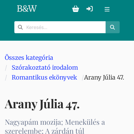
B
&
W
Összes kategória
Szórakoztató irodalom
Romantikus ekönyvek
Arany Júlia 47.
Arany Júlia 47.
Nagyapám mozija; Menekülés a
szerelembe; A zárdán túl