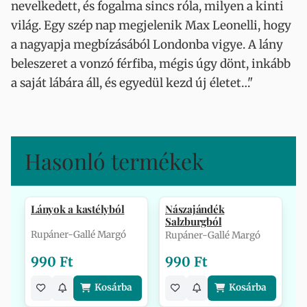
nevelkedett, és fogalma sincs róla, milyen a kinti
világ. Egy szép nap megjelenik Max Leonelli, hogy
a nagyapja megbízásából Londonba vigye. A lány
beleszeret a vonzó férfiba, mégis úgy dönt, inkább
a saját lábára áll, és egyedül kezd új életet…"
Hasonló termékek
Lányok a kastélyból
Nászajándék
Salzburgból
Rupáner-Gallé Margó
Rupáner-Gallé Margó
990 Ft
990 Ft
Kosárba
Kosárba