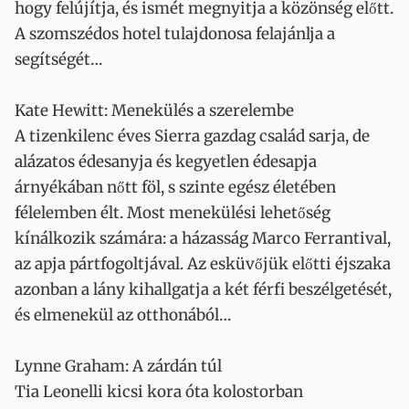
hogy felújítja, és ismét megnyitja a közönség előtt.
A szomszédos hotel tulajdonosa felajánlja a
segítségét…
Kate Hewitt: Menekülés a szerelembe
A tizenkilenc éves Sierra gazdag család sarja, de
alázatos édesanyja és kegyetlen édesapja
árnyékában nőtt föl, s szinte egész életében
félelemben élt. Most menekülési lehetőség
kínálkozik számára: a házasság Marco Ferrantival,
az apja pártfogoltjával. Az esküvőjük előtti éjszaka
azonban a lány kihallgatja a két férfi beszélgetését,
és elmenekül az otthonából…
Lynne Graham: A zárdán túl
Tia Leonelli kicsi kora óta kolostorban