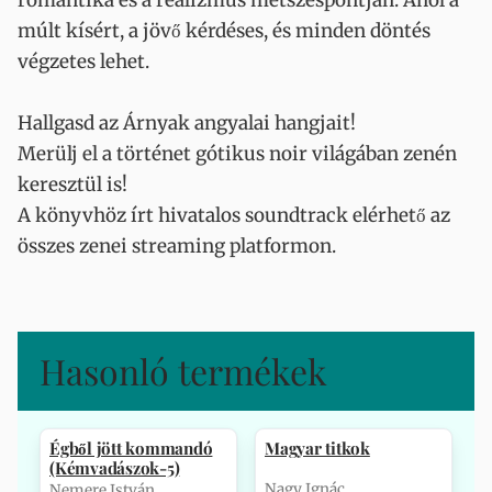
romantika és a realizmus metszéspontján. Ahol a
múlt kísért, a jövő kérdéses, és minden döntés
végzetes lehet.
Hallgasd az Árnyak angyalai hangjait!
Merülj el a történet gótikus noir világában zenén
keresztül is!
A könyvhöz írt hivatalos soundtrack elérhető az
összes zenei streaming platformon.
Hasonló termékek
Égből jött kommandó
Magyar titkok
(Kémvadászok-5)
Nagy Ignác
Nemere István