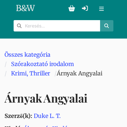
B
&
W
Összes kategória
Szórakoztató irodalom
Krimi, Thriller
Árnyak Angyalai
Árnyak Angyalai
Szerző(k):
Duke L. T.