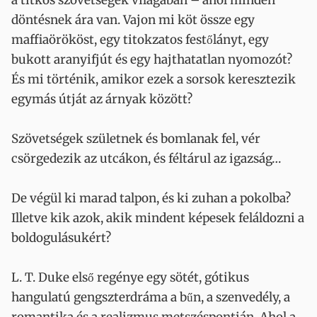
a titkos szövetségek világában – ahol minden
döntésnek ára van. Vajon mi köt össze egy
maffiaörököst, egy titokzatos festőlányt, egy
bukott aranyifjút és egy hajthatatlan nyomozót?
És mi történik, amikor ezek a sorsok keresztezik
egymás útját az árnyak között?
Szövetségek születnek és bomlanak fel, vér
csörgedezik az utcákon, és féltárul az igazság…
De végül ki marad talpon, és ki zuhan a pokolba?
Illetve kik azok, akik mindent képesek feláldozni a
boldogulásukért?
L. T. Duke első regénye egy sötét, gótikus
hangulatú gengszterdráma a bűn, a szenvedély, a