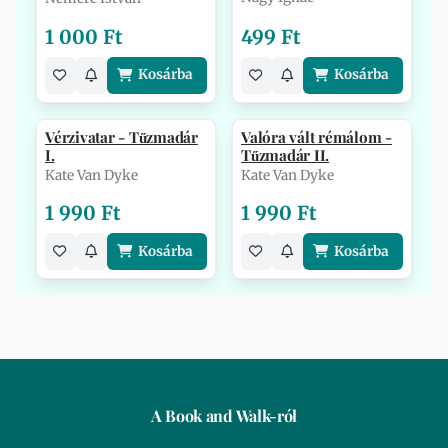
1 000 Ft
499 Ft
Kosárba
Kosárba
Vérzivatar - Tűzmadár
Valóra vált rémálom -
I.
Tűzmadár II.
Kate Van Dyke
Kate Van Dyke
1 990 Ft
1 990 Ft
Kosárba
Kosárba
A Book and Walk-ról