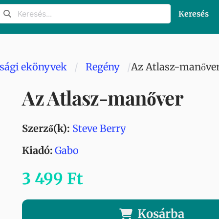
Keresés
úsági ekönyvek
Regény
Az Atlasz-manőve
Az Atlasz-manőver
Szerző(k):
Steve Berry
Kiadó:
Gabo
3 499 Ft
Kosárba