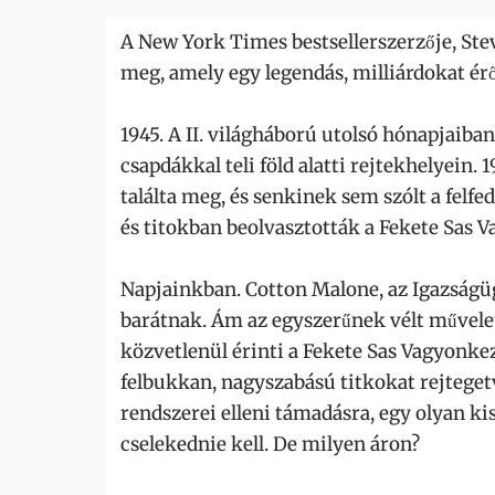
A New York Times bestsellerszerzője, Ste
meg, amely egy legendás, milliárdokat érő,
1945. A II. világháború utolsó hónapjaiba
csapdákkal teli föld alatti rejtekhelyei
találta meg, és senkinek sem szólt a felf
és titokban beolvasztották a Fekete Sas 
Napjainkban. Cotton Malone, az Igazság
barátnak. Ám az egyszerűnek vélt művelet 
közvetlenül érinti a Fekete Sas Vagyonkez
felbukkan, nagyszabású titkokat rejtegetv
rendszerei elleni támadásra, egy olyan k
cselekednie kell. De milyen áron?