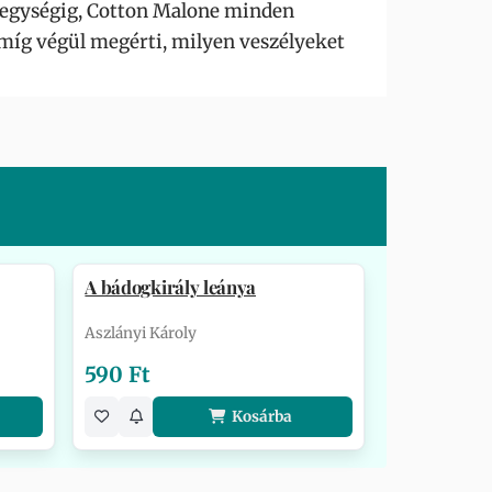
-hegységig, Cotton Malone minden
míg végül megérti, milyen veszélyeket
A bádogkirály leánya
Aszlányi Károly
590 Ft
Kosárba