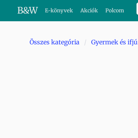
B
&
W
E-könyvek
Akciók
Polcom
Összes kategória
Gyermek és ifj