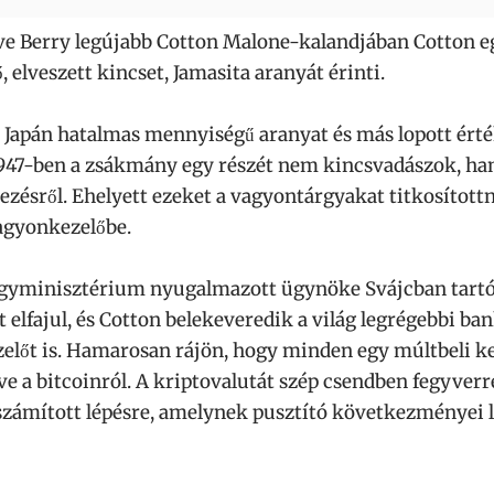
ve Berry legújabb Cotton Malone-kalandjában Cotton eg
 elveszett kincset, Jamasita aranyát érinti.
n Japán hatalmas mennyiségű aranyat és más lopott érté
n. 1947-ben a zsákmány egy részét nem kincsvadászok,
edezésről. Ehelyett ezeket a vagyontárgyakat titkosított
Vagyonkezelőbe.
ügyminisztérium nyugalmazott ügynöke Svájcban tartó
elfajul, és Cotton belekeveredik a világ legrégebbi ba
előt is. Hamarosan rájön, hogy minden egy múltbeli ked
e a bitcoinról. A kriptovalutát szép csendben fegyverré 
iszámított lépésre, amelynek pusztító következményei 