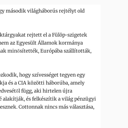
y második világháborús rejtélyt old
ktárgyakat rejtett el a Fülöp-szigetek
 hanem az Egyesült Államok kormánya
nak minősítették, Európába szállították,
zkodik, hogy szívességet tegyen egy
nkja és a CIA közötti háborúba, amely
vesétől függ, aki hirtelen újra
alakítják, és felkészítik a világ pénzügyi
lesznek. Cottonnak nincs más választása,