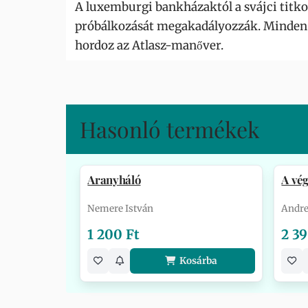
A luxemburgi bankházaktól a svájci titk
próbálkozását megakadályozzák. Minden l
hordoz az Atlasz-manőver.
Hasonló termékek
Aranyháló
A vég
Nemere István
Andre
1 200 Ft
2 39
Kosárba