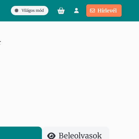
Hírlevél
Világos mód
r
Beleolvasok