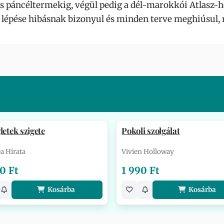
os páncéltermekig, végül pedig a dél-marokkói Atlasz
épése hibásnak bizonyul és minden terve meghiúsul, 
letek szigete
Pokoli szolgálat
a Hirata
Vivien Holloway
0 Ft
1 990 Ft
Kosárba
Kosárba