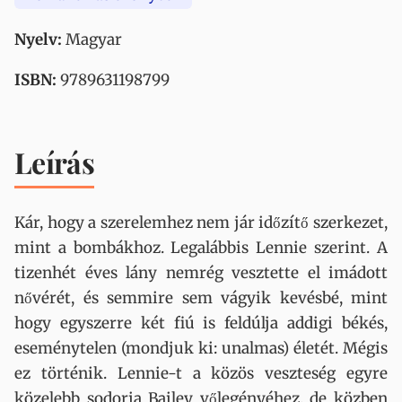
Nyelv:
Magyar
ISBN:
9789631198799
Leírás
Kár, hogy a szerelemhez nem jár időzítő szerkezet,
mint a bombákhoz. Legalábbis Lennie szerint. A
tizenhét éves lány nemrég vesztette el imádott
nővérét, és semmire sem vágyik kevésbé, mint
hogy egyszerre két fiú is feldúlja addigi békés,
eseménytelen (mondjuk ki: unalmas) életét. Mégis
ez történik. Lennie-t a közös veszteség egyre
közelebb sodorja Bailey vőlegényéhez, de közben