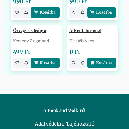
990 Ft
990 Ft
Kosárba
Kosárba
Özvegy és leánya
Adventi történet
Kemény Zsigmond
Helstáb Ákos
499 Ft
0 Ft
Kosárba
Kosárba
A Book and Walk-ról
Adatvédelmi Tájékoztató