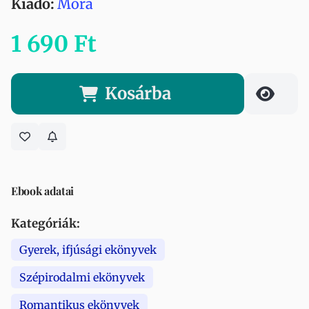
Kiadó:
Móra
1 690 Ft
Kosárba
Ebook adatai
Kategóriák:
Gyerek, ifjúsági ekönyvek
Szépirodalmi ekönyvek
Romantikus ekönyvek