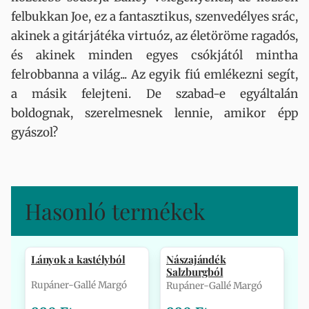
felbukkan Joe, ez a fantasztikus, szenvedélyes srác,
akinek a gitárjátéka virtuóz, az életöröme ragadós,
és akinek minden egyes csókjától mintha
felrobbanna a világ... Az egyik fiú emlékezni segít,
a másik felejteni. De szabad-e egyáltalán
boldognak, szerelmesnek lennie, amikor épp
gyászol?
Hasonló termékek
Lányok a kastélyból
Nászajándék
Salzburgból
Rupáner-Gallé Margó
Rupáner-Gallé Margó