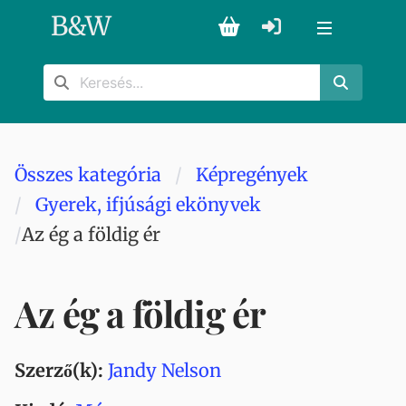
B
&
W
Összes kategória
Képregények
Gyerek, ifjúsági ekönyvek
Az ég a földig ér
Az ég a földig ér
Szerző(k):
Jandy Nelson