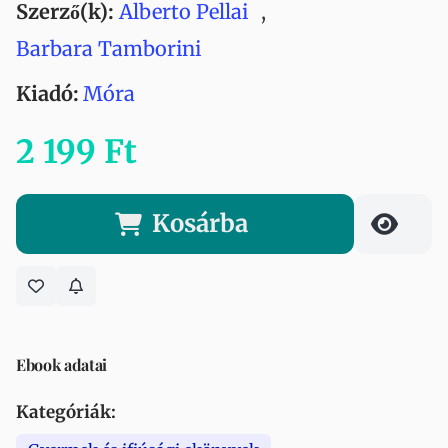
Szerző(k):
Alberto Pellai
,
Barbara Tamborini
Kiadó:
Móra
2 199 Ft
Kosárba
Ebook adatai
Kategóriák: