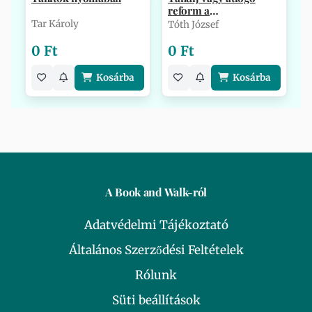
reform a
felsőoktatásban
Tar Károly
Tóth József
0 Ft
0 Ft
Kosárba
Kosárba
A Book and Walk-ról
Adatvédelmi Tájékoztató
Általános Szerződési Feltételek
Rólunk
Süti beállítások