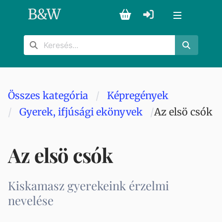
B
&
W
Összes kategória
Képregények
Gyerek, ifjúsági ekönyvek
Az elsö csók
Az elsö csók
Kiskamasz gyerekeink érzelmi
nevelése