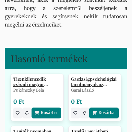
nevelőknek, akik a megfelelő szavakat keresik
arra, hogy a szerelemről beszéljenek a
gyerekeknek és segítsenek nekik tudatosan
megélni az érzelmeiket.
Hasonló termékek
Tizenkilencedik
Gazdaságpszichológiai
századi magyar
tanulmányok az
neveléstani kézikö…
egyetemről
Pukánszky Béla
Garai László
0 Ft
0 Ft
Kosárba
Kosárba
Tanítók nyomában
Tandíj vagy átfogó