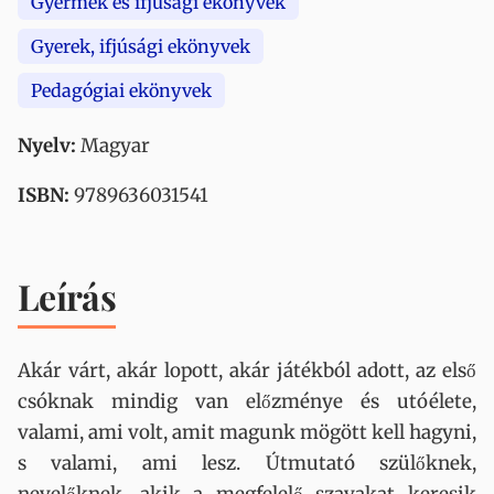
Gyermek és ifjúsági ekönyvek
Gyerek, ifjúsági ekönyvek
Pedagógiai ekönyvek
Nyelv:
Magyar
ISBN:
9789636031541
Leírás
Akár várt, akár lopott, akár játékból adott, az első
csóknak mindig van előzménye és utóélete,
valami, ami volt, amit magunk mögött kell hagyni,
s valami, ami lesz. Útmutató szülőknek,