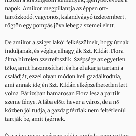
hiszen a kis szigeten kemények, igénybevevőek a
napok. Amikor megpillantja az éppen ott-
tartózkodó, vagyonos, kalandvágyó üzletembert,
rögtön egy pompás jövő lebeg a szemei előtt.
De amikor a sziget lakói felkészülnek, hogy útnak
induljanak, és végleg elhagyják Szt. Kildát, Flora
álma hirtelen szertefoszlik. Szépsége az egyetlen
tőke, amit hasznosíthat, és ha el akarja tartani a
családját, ezzel olyan módon kell gazdálkodnia,
ami annak idején Szt. Kildán elképzelhetetlen lett
volna. Párizsban hamarosan Flora lesz a partik
szeme fénye. A lába előtt hever a város, de a nő
közben jól tudja, a gazdag férfiak nem feltétlenül
tartják be, amit ígérnek.