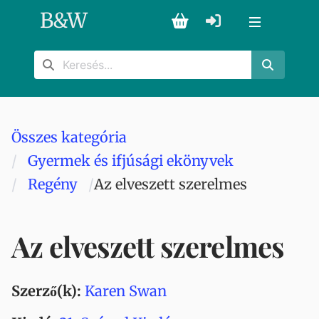
B
&
W
Összes kategória
Gyermek és ifjúsági ekönyvek
Regény
Az elveszett szerelmes
Az elveszett szerelmes
Szerző(k):
Karen Swan