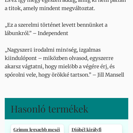
És ez így megy egészen addig, amíg ki nem pattan
a titok, amely mindent megváltoztat.
„Ez a szerelmi történet levett bennünket a
lábunkról.” – Independent
„Nagyszerű irodalmi minőség, izgalmas
kiindulópont – miközben olvasod, egyszerre
akarsz vágtatni, hogy mielőbb a végére érj, és
spórolni vele, hogy örökké tartson.” – Jill Mansell
Hasonló termékek
Grimm legszebb meséi
Dióbél királyfi