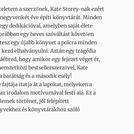
teletem a szerzőnek, Kate Storey-nak ezért
on negyvenkét éve építi könyvtárát. Minden
egy dedikációval, amelyben saját élete
orábban egy heves szóváltást követően
eltesz egy újabb könyvet a polcra minden
t, kezd elhalványulni. Aztán egy tragédia
ébred, hogy amikor egy fejezet véget ér,
emzetközi bestsellerszerzővel, Kate
a barátság és a második esély!
ajtája itatja át a lapokat, melyeken a
az irodalom motívumával festi alá. Ez a
emek történet, jól felépített
önyvekhez és könyvtárakhoz szóló