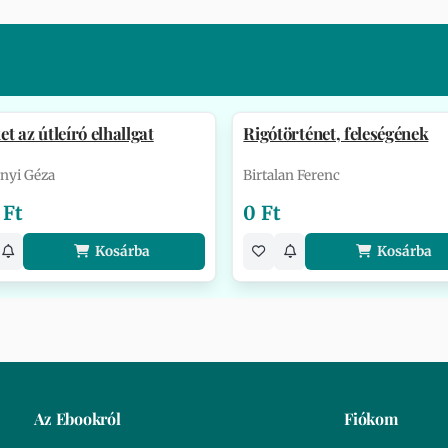
t az útleíró elhallgat
Rigótörténet, feleségének
nyi Géza
Birtalan Ferenc
 Ft
0 Ft
Kosárba
Kosárba
Az Ebookról
Fiókom