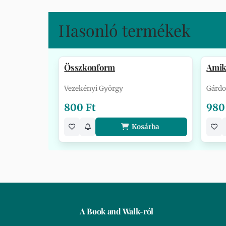
Hasonló termékek
Összkonform
Amike
Vezekényi György
Gárdo
800 Ft
980
Kosárba
A Book and Walk-ról