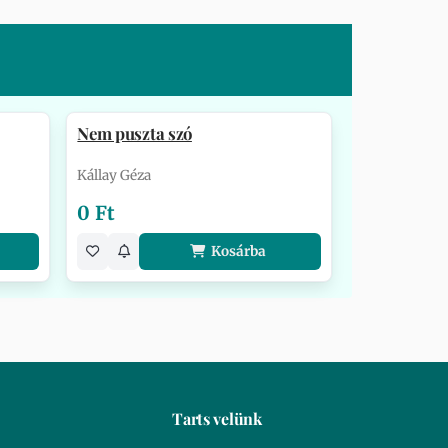
Nem puszta szó
Kállay Géza
0 Ft
Kosárba
Tarts velünk