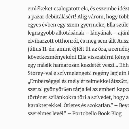
emlékeket csalogatott elő, és eszembe idéz
a pazar debütálásért! Alig várom, hogy töb
egyes évben egy szem gyermeke, Ella szület
legnagyobb alkotásának – lányának – ajánl
elviharzott otthonról, és meg sem állt Aus
július 11-én, amint éjfélt üt az óra, a remé
következményeként Ella visszatérni kénysz
egy másik hamarosan kezdetét veszi… Ehhez
Storey-val e szívmelengető regény lapjain ke
„Emberséggel és mély érzelmekkel átszőtt, m
szerző gyönyörűen tárja fel az emberi kapc
történet szilánkokra töri a szívedet, hogy a
karakterekkel. Ötletes és szokatlan.” – B
szerelmes levél.” – Portobello Book Blog