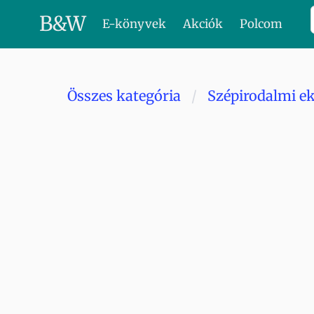
B
&
W
E-könyvek
Akciók
Polcom
Összes kategória
Szépirodalmi e