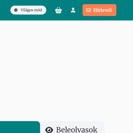
Hírlevél
Világos mód
Beleolvasok