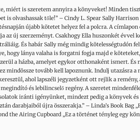
te, miért is szeretem annyira a könyveket! Minden tisz
bet is olvashassak tőle!” – Cindy L. Spear Sally Harris
ésnapján újabb kötetet helyez fel a polcra. A címlapon 
ja az új szerzeményt. Csakhogy Ella huszonkét évvel k
ztráliáig. És habár Sally még mindig kötelességtudón f
nye, hogy lánya valaha is forgatni fogja majd e köteteke
erül a házba, amelyet egykor otthonaként ismert. És rá
 mindössze tovább kell lapoznunk. Indulj utazásra a n
resztül, ahol lapszéli jegyzetként ott rejlik a remény, 
egindító és lebilincselő regény. A szeretet mindenféle f
solatok iránti igényünket, mindezt pedig a könyvek és 
ztán darabjaiból újra összerakja.” – Linda’s Book Bag „R
eyond the Airing Cupboard „Ez a történet tényleg egy k