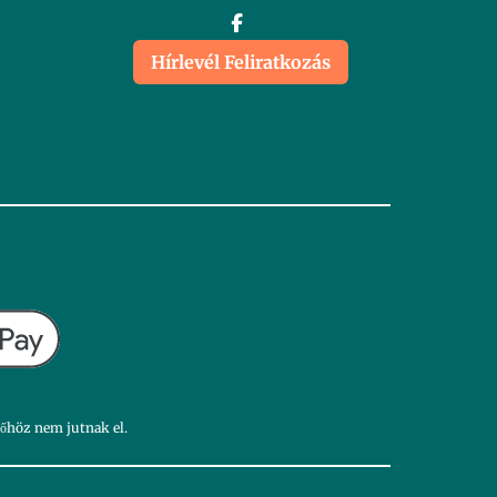
Hírlevél Feliratkozás
dőhöz nem jutnak el.