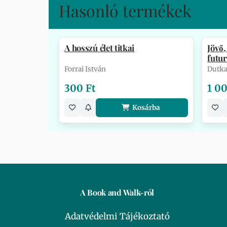
Hasonló termékek
A hosszú élet titkai
Jövő,
futur
Forrai István
Dutka
300 Ft
1 0
Kosárba
A Book and Walk-ról
Adatvédelmi Tájékoztató