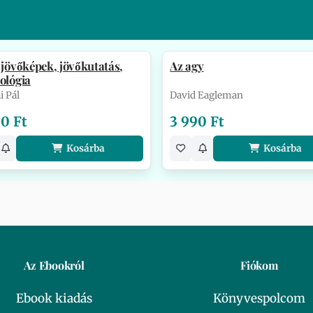
 jövőképek, jövőkutatás,
Az agy
ológia
i Pál
David Eagleman
00 Ft
3 990 Ft
Kosárba
Kosárba
Az Ebookról
Fiókom
Ebook kiadás
Könyvespolcom