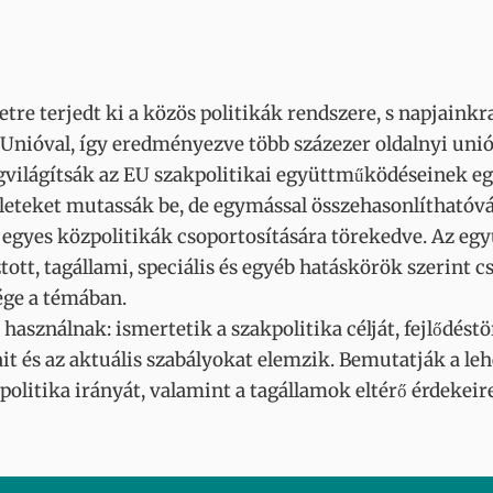
letre terjedt ki a közös politikák rendszere, s napjain
 Unióval, így eredményezve több százezer oldalnyi uni
egvilágítsák az EU szakpolitikai együttműködéseinek e
leteket mutassák be, de egymással összehasonlíthatóvá
egyes közpolitikák csoportosítására törekedve. Az egy
ott, tagállami, speciális és egyéb hatáskörök szerint c
ége a témában.
ználnak: ismertetik a szakpolitika célját, fejlődéstör
t és az aktuális szabályokat elemzik. Bemutatják a lehe
politika irányát, valamint a tagállamok eltérő érdekeir