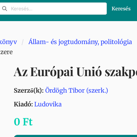
Keresés
könyv
Állam- és jogtudomány, politológia
szere
Az Európai Unió szakpo
Szerző(k):
Ördögh Tibor (szerk.)
Kiadó:
Ludovika
0 Ft