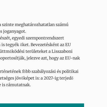
kra szinte meghatározhatatlan számú
ós joganyagot.
gészét, egyedi szempontrendszert
 is tegyék őket. Bevezetésként az EU
üttműködési területeket a Lisszaboni
soportosítják, jelezve azt, hogy az EU-nak
ténetének főbb szabályozási és politikai
tséges jövőképet is: a 2027-ig terjedő
e is rámutatnak.