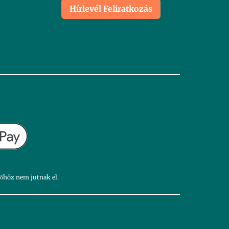
Hírlevél Feliratkozás
dőhöz nem jutnak el.