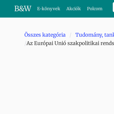
B
&
W
E-könyvek
Akciók
Polcom
Összes kategória
Tudomány, tan
Az Európai Unió szakpolitikai rend