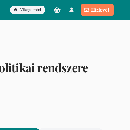
Hírlevél
Világos mód
litikai rendszere