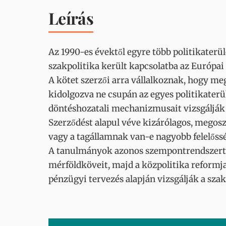
Leírás
Az 1990-es évektől egyre több politikaterü
szakpolitika került kapcsolatba az Európai
A kötet szerzői arra vállalkoznak, hogy m
kidolgozva ne csupán az egyes politikaterü
döntéshozatali mechanizmusait vizsgálják 
Szerződést alapul véve kizárólagos, megoszt
vagy a tagállamnak van-e nagyobb felelőss
A tanulmányok azonos szempontrendszert has
mérföldköveit, majd a közpolitika reformjai
pénzügyi tervezés alapján vizsgálják a szak