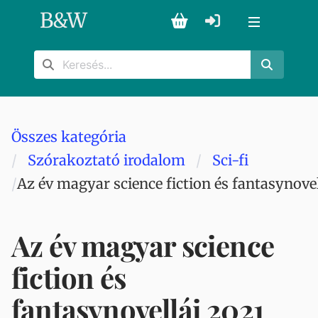
B
&
W
Összes kategória
Szórakoztató irodalom
Sci-fi
Az év magyar science fiction és fantasynovel
Az év magyar science
fiction és
fantasynovellái 2021