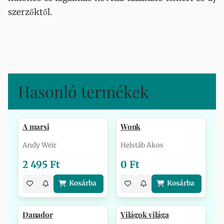
szerzőktől.
Hasonló termékek
A marsi
Wonk
Andy Weir
Helstáb Ákos
2 495 Ft
0 Ft
Kosárba
Kosárba
Danador
Világok világa