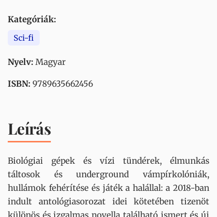
Kategóriák:
Sci-fi
Nyelv:
Magyar
ISBN:
9789635662456
Leírás
Biológiai gépek és vízi tündérek, élmunkás
táltosok és underground vámpírkolóniák,
hullámok fehérítése és játék a halállal: a 2018-ban
indult antológiasorozat idei kötetében tizenöt
különös és izgalmas novella található ismert és új