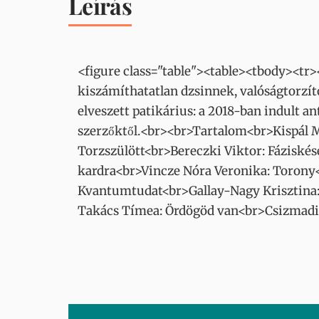
Leírás
<figure class="table"><table><tbody><tr>
kiszámíthatatlan dzsinnek, valóságtorz
elveszett patikárius: a 2018-ban indult an
szerzőktől.<br><br>Tartalom<br>Kispál 
Torzszülött<br>Bereczki Viktor: Fáziské
kardra<br>Vincze Nóra Veronika: Torony<
Kvantumtudat<br>Gallay-Nagy Krisztina: 
Takács Tímea: Ördögöd van<br>Csizmadia 