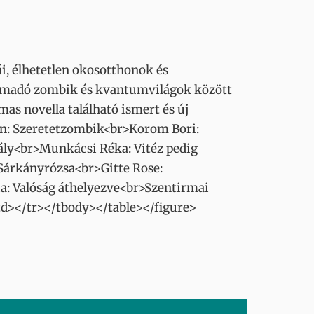
i, élhetetlen okosotthonok és
támadó zombik és kvantumvilágok között
mas novella található ismert és új
án: Szeretetzombik<br>Korom Bori:
zály<br>Munkácsi Réka: Vitéz pedig
 Sárkányrózsa<br>Gitte Rose:
a: Valóság áthelyezve<br>Szentirmai
td></tr></tbody></table></figure>