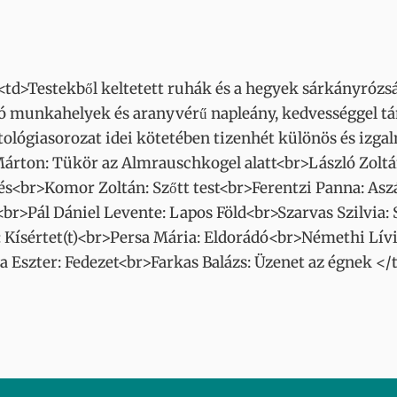
<td>Testekből keltetett ruhák és a hegyek sárkányrózsá
ító munkahelyek és aranyvérű napleány, kedvességgel 
tológiasorozat idei kötetében tizenhét különös és izgal
Márton: Tükör az Almrauschkogel alatt<br>László Zolt
sés<br>Komor Zoltán: Szőtt test<br>Ferentzi Panna: As
br>Pál Dániel Levente: Lapos Föld<br>Szarvas Szilvia:
Kísértet(t)<br>Persa Mária: Eldorádó<br>Némethi Lívi
Eszter: Fedezet<br>Farkas Balázs: Üzenet az égnek </