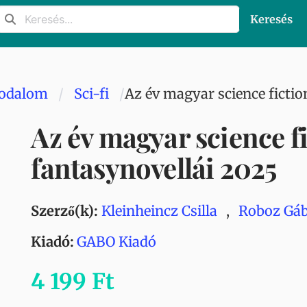
Keresés
rodalom
Sci-fi
Az év magyar science fictio
Az év magyar science fi
fantasynovellái 2025
Szerző(k):
Kleinheincz Csilla
,
Roboz Gá
Kiadó:
GABO Kiadó
4 199 Ft