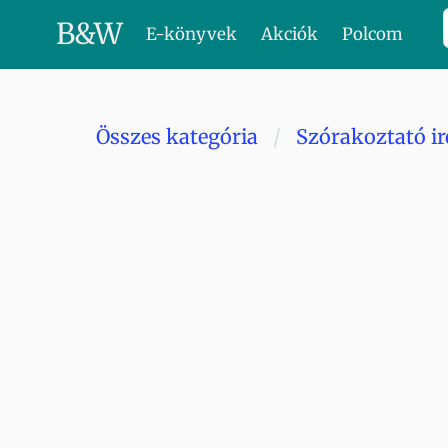
B
&
W
E-könyvek
Akciók
Polcom
Összes kategória
Szórakoztató i