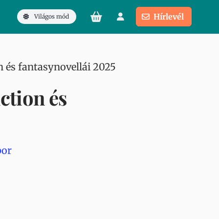
Hírlevél
Világos mód
n és fantasynovellái 2025
ction és
bor