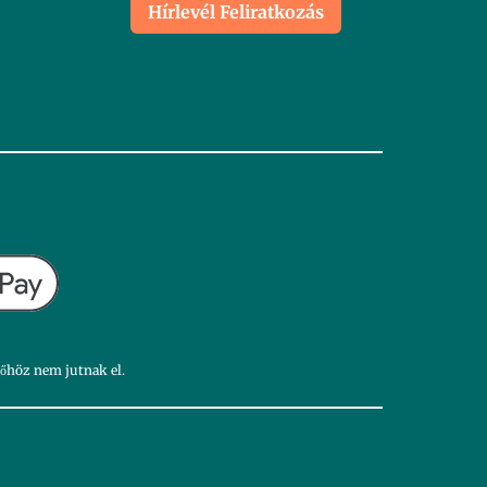
Hírlevél Feliratkozás
dőhöz nem jutnak el.