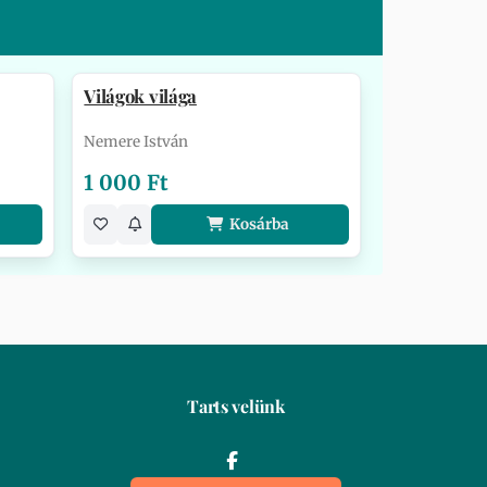
Világok világa
Nemere István
1 000 Ft
Kosárba
Tarts velünk