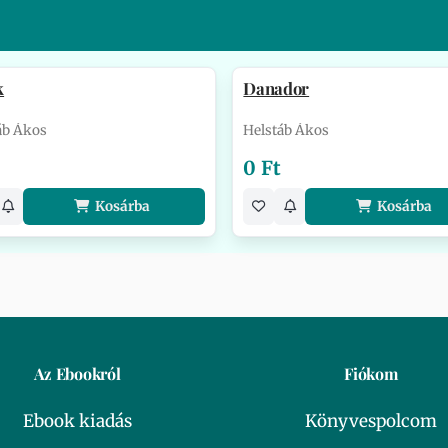
k
Danador
áb Ákos
Helstáb Ákos
0 Ft
Kosárba
Kosárba
Az Ebookról
Fiókom
Ebook kiadás
Könyvespolcom