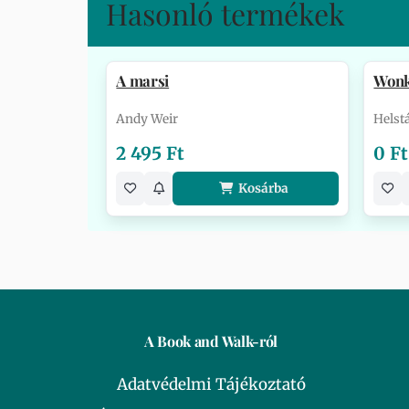
Hasonló termékek
A marsi
Won
Andy Weir
Helst
2 495 Ft
0 Ft
Kosárba
A Book and Walk-ról
Adatvédelmi Tájékoztató