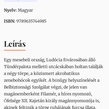
Nyelv:
Magyar
ISBN:
9789635744985
Leírás
Egy mesebeli ország, Ludócia fővárosában álló
Tündérpalota melletti utcácskában holtan találják
a négy törpe, a közismert akrobatikus
zenebohócok egyikét. A bűnügy helyszínelését a
Belbiztonsági Szolgálat végzi, de jelen van
magánemberként Filamér, a híres nyomozó,
Őfelsége XII. Kajetán király magánnyomozója is,
akinek feltűnik a törpe ruhájának furcsa illata.