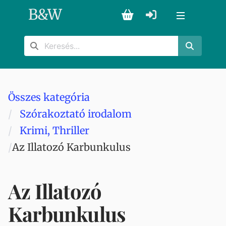
B
&
W
Összes kategória
Szórakoztató irodalom
Krimi, Thriller
Az Illatozó Karbunkulus
Az Illatozó
Karbunkulus