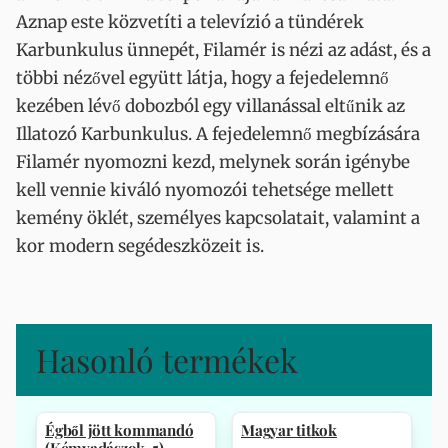
Aznap este közvetíti a televízió a tündérek
Karbunkulus ünnepét, Filamér is nézi az adást, és a
többi nézővel együtt látja, hogy a fejedelemnő
kezében lévő dobozból egy villanással eltűnik az
Illatozó Karbunkulus. A fejedelemnő megbízására
Filamér nyomozni kezd, melynek során igénybe
kell vennie kiváló nyomozói tehetsége mellett
kemény öklét, személyes kapcsolatait, valamint a
kor modern segédeszközeit is.
Hasonló termékek
Égből jött kommandó
Magyar titkok