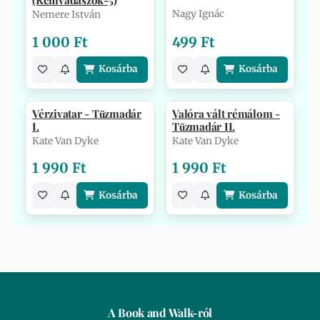
(Kémvadászok-5)
Nagy Ignác
Nemere István
1 000 Ft
499 Ft
Kosárba
Kosárba
Vérzivatar - Tűzmadár
Valóra vált rémálom -
I.
Tűzmadár II.
Kate Van Dyke
Kate Van Dyke
1 990 Ft
1 990 Ft
Kosárba
Kosárba
A Book and Walk-ról