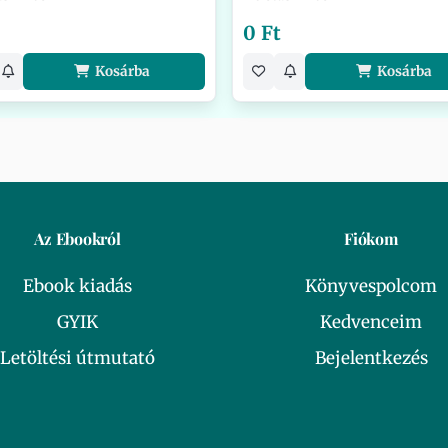
0 Ft
Kosárba
Kosárba
Az Ebookról
Fiókom
Ebook kiadás
Könyvespolcom
GYIK
Kedvenceim
Letöltési útmutató
Bejelentkezés