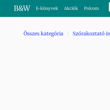
B
&
W
E-könyvek
Akciók
Polcom
Összes kategória
Szórakoztató i