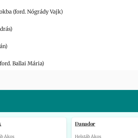
okba (ford. Nógrády Vajk)
drás)
án)
ford. Ballai Mária)
k
Danador
áb Ákos
Helstáb Ákos