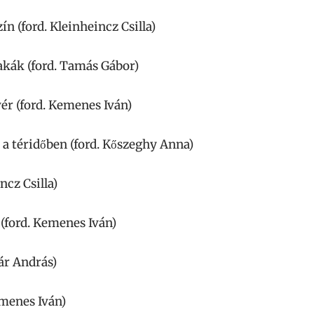
n (ford. Kleinheincz Csilla)
akák (ford. Tamás Gábor)
vér (ford. Kemenes Iván)
r a téridőben (ford. Kőszeghy Anna)
ncz Csilla)
(ford. Kemenes Iván)
ár András)
emenes Iván)