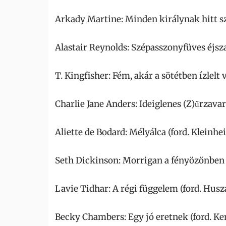
Arkady Martine: Minden királynak hitt szí
Alastair Reynolds: Szépasszonyfüves éjsz
T. Kingfisher: Fém, akár a sötétben ízlelt 
Charlie Jane Anders: Ideiglenes (Z)űrzava
Aliette de Bodard: Mélyálca (ford. Kleinhei
Seth Dickinson: Morrigan a fényözönben 
Lavie Tidhar: A régi függelem (ford. Husz
Becky Chambers: Egy jó eretnek (ford. K