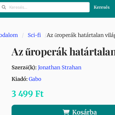
Keresés
rodalom
Sci-fi
Az űroperák határtalan vilá
Az űroperák határtalan
Szerző(k):
Jonathan Strahan
Kiadó:
Gabo
3 499 Ft
Kosárba