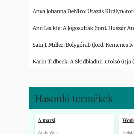
Anya Johanna DeNiro: Utazás Királynőtor
Ann Leckie: A Jogosultak (ford. Huszár An
Sam J. Miller: Bolygórab (ford. Kemenes Iv
Karin Tidbeck: A Skidbladnir utolsó útja (
Hasonló termékek
A marsi
Won
Andy Weir
Helst