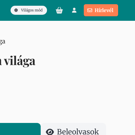
Hírlevél
Világos mód
ga
 világa
Beleolvasok