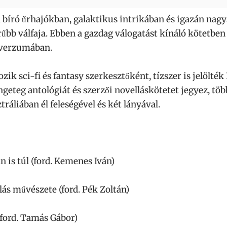
l bíró űrhajókban, galaktikus intrikában és igazán na
rűbb válfaja. Ebben a gazdag válogatást kínáló kötetben
niverzumában.
ik sci-fi és fantasy szerkesztőként, tízszer is jelölt
eteg antológiát és szerzői novelláskötetet jegyez, töb
ráliában él feleségével és két lányával.
 is túl (ford. Kemenes Iván)
lás művészete (ford. Pék Zoltán)
(ford. Tamás Gábor)