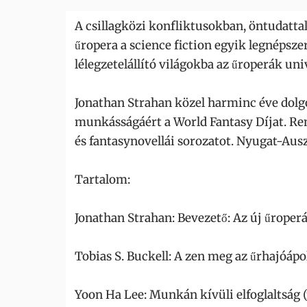
A csillagközi konfliktusokban, öntudatta
űropera a science fiction egyik legnépsze
lélegzetelállító világokba az űroperák u
Jonathan Strahan közel harminc éve dolgoz
munkásságáért a World Fantasy Díjat. Reng
és fantasynovellái sorozatot. Nyugat-Auszt
Tartalom:
Jonathan Strahan: Bevezető: Az új űroperán
Tobias S. Buckell: A zen meg az űrhajóápo
Yoon Ha Lee: Munkán kívüli elfoglaltság 