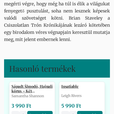
megérti végre, hogy még ha túl is élik a világukat
fenyegető pusztulást, soha nem lesznek képesek
valódi szövetséget kötni. Brian Staveley a
Csiszolatlan Trón Krónikájának lezáró kötetében
egy birodalom véres végnapjain keresztül mutatja
meg, mit jelent embernek lenni.
Hasonló termékek
Sápadt Álmodó, Hajnali
Insatiable
kórus – Két
Csontszüret-tö…
Leigh Rivers
Samantha Shannon
3 990 Ft
5 990 Ft