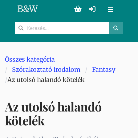
B
&
W
Összes kategória
Szórakoztató irodalom
Fantasy
Az utolsó halandó kötelék
Az utolsó halandó
kötelék