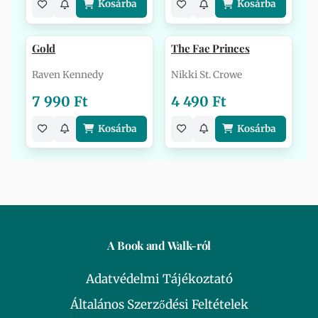
Kosárba
Kosárba
Gold
The Fae Princes
Raven Kennedy
Nikki St. Crowe
7 990 Ft
4 490 Ft
Kosárba
Kosárba
A Book and Walk-ról
Adatvédelmi Tájékoztató
Általános Szerződési Feltételek