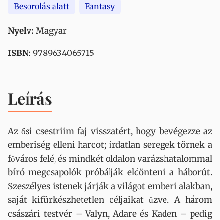
Besorolás alatt
Fantasy
Nyelv:
Magyar
ISBN:
9789634065715
Leírás
Az ősi csestriim faj visszatért, hogy bevégezze az
emberiség elleni harcot; irdatlan seregek törnek a
főváros felé, és mindkét oldalon varázshatalommal
bíró megcsapolók próbálják eldönteni a háborút.
Szeszélyes istenek járják a világot emberi alakban,
saját kifürkészhetetlen céljaikat űzve. A három
császári testvér – Valyn, Adare és Kaden – pedig