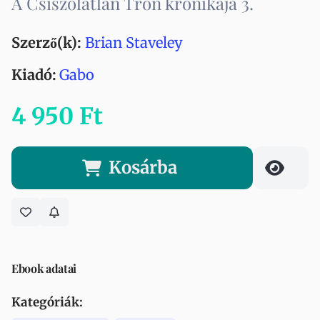
A Csiszolatlan Trón krónikája 3.
Szerző(k):
Brian Staveley
Kiadó:
Gabo
4 950 Ft
Kosárba
Ebook adatai
Kategóriák: