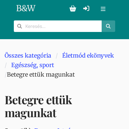
B
&
W
Összes kategória
Életmód ekönyvek
Egészség, sport
Betegre ettük magunkat
Betegre ettük
magunkat