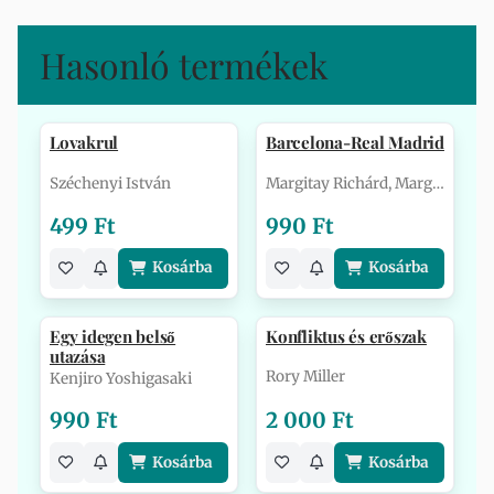
Hasonló termékek
Lovakrul
Barcelona-Real Madrid
Széchenyi István
Margitay Richárd, Margitay Zsolt
499 Ft
990 Ft
Kosárba
Kosárba
Egy idegen belső
Konfliktus és erőszak
utazása
Rory Miller
Kenjiro Yoshigasaki
990 Ft
2 000 Ft
Kosárba
Kosárba