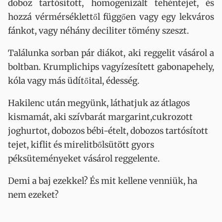
doboz tartósított, homogenizált tehéntejet, és
hozzá vérmérséklettől függően vagy egy lekváros
fánkot, vagy néhány deciliter tömény szeszt.
Találunka sorban pár diákot, aki reggelit vásárol a
boltban. Krumplichips vagyízesített gabonapehely,
kóla vagy más üdítőital, édesség.
Hakilenc után megyünk, láthatjuk az átlagos
kismamát, aki szívbarát margarint,cukrozott
joghurtot, dobozos bébi-ételt, dobozos tartósított
tejet, kiflit és mirelitbőlsütött gyors
péksüteményeket vásárol reggelente.
Demi a baj ezekkel? És mit kellene venniük, ha
nem ezeket?