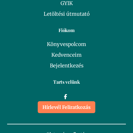
GYIK
Letöltési útmutató
Fiókom
Könyvespolcom
Kedvenceim
Bejelentkezés
Tarts velünk
Hírlevél Feliratkozás