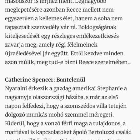
másodszor is férjhez ment. Legnagyobb
meglepetésére azonban Reece mellett nem
egyszerűen a kellemes élet, hanem a soha nem
tapasztalt szenvedély vár rá. Boldogságának
kiteljesedését egy részleges emlékezetkiesés
zavarja meg, amely régi félelmeinek
újraéledésével jár együtt. Ettől kezdve minden
azon múlik, meg tud-e bízni Reece szerelmében...
Catherine Spencer: Bűntelenül
Nyaralni érkezik a gazdag amerikai Stephanie a
nagyanyja olaszországi házába, s már az első
napon felfedezi, hogy a szomszédos villa tetején
dolgozó munkás mohó szemmel méregeti.
Kiderül, hogy a vonzó férfi maga a tulajdonos, a
maffiával is kapcsolatokat ápoló Bertoluzzi család