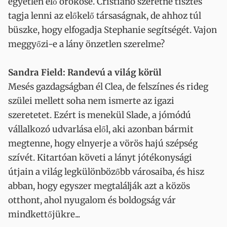
egyetlen élő örököse. Cristiano szeretne tisztes
tagja lenni az előkelő társaságnak, de ahhoz túl
büszke, hogy elfogadja Stephanie segítségét. Vajon
meggyőzi-e a lány önzetlen szerelme?
Sandra Field: Randevú a világ körül
Mesés gazdagságban él Clea, de felszínes és rideg
szülei mellett soha nem ismerte az igazi
szeretetet. Ezért is menekül Slade, a jómódú
vállalkozó udvarlása elől, aki azonban bármit
megtenne, hogy elnyerje a vörös hajú szépség
szívét. Kitartóan követi a lányt jótékonysági
útjain a világ legkülönbözőbb városaiba, és hisz
abban, hogy egyszer megtalálják azt a közös
otthont, ahol nyugalom és boldogság vár
mindkettőjükre...