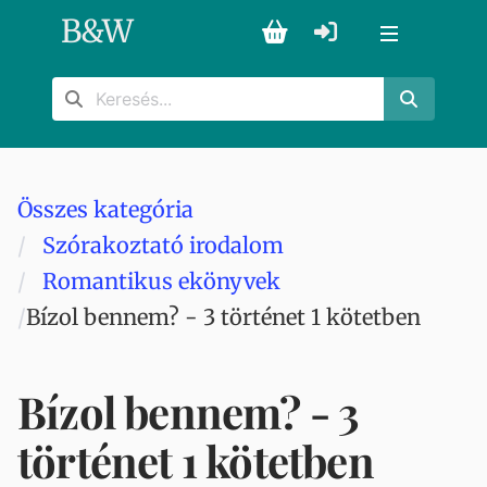
B
&
W
Összes kategória
Szórakoztató irodalom
Romantikus ekönyvek
Bízol bennem? - 3 történet 1 kötetben
Bízol bennem? - 3
történet 1 kötetben