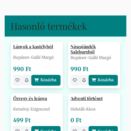
Hasonló termékek
Lányok a kastélyból
Nászajándék
Salzburgból
Rupáner-Gallé Margó
Rupáner-Gallé Margó
990 Ft
990 Ft
Kosárba
Kosárba
Özvegy és leánya
Adventi történet
Kemény Zsigmond
Helstáb Ákos
499 Ft
0 Ft