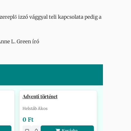
ereplő izzó vággyal teli kapcsolata pedig a
nne L. Green író
Adventi történet
Helstáb Ákos
0 Ft
Kosárba