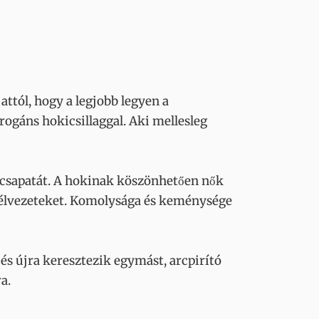
attól, hogy a legjobb legyen a
ogáns hokicsillaggal. Aki mellesleg
a csapatát. A hokinak köszönhetően nők
z élvezeteket. Komolysága és keménysége
és újra keresztezik egymást, arcpirító
a.