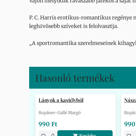
Vajon melyikük ravaszabb játékos a saját 
P. C. Harris erotikus-romantikus regénye me
leghűvösebb szíveket is felolvasztja.
„A sportromantika szerelmeseinek kihagyh
Hasonló termékek
Lányok a kastélyból
Nász
Rupáner-Gallé Margó
Rupán
990 Ft
990
Kosárba