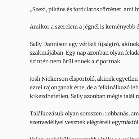
„Szexi, pikáns és fordulatos történet, ami b
Amikor a szerelem a jégnél is keményebb és
Sally Dannison egy vérbeli újságíró, akinek 
szakmájában. Egy nap azonban olyan feladat
szintén nem örül ennek a riportnak.
Josh Nickerson élsportoló, akinek egyetlen
ezrei rajonganak érte, de a felkínálkozó 
kikezdhetetlen, Sally azonban mégis talál ra
Találkozásuk olyan sorsszerű robbanás, ame
szenvedéllyel vesznek elégtételt egymástó