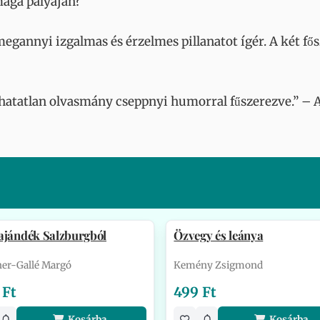
maga pályáján?
gannyi izgalmas és érzelmes pillanatot ígér. A két fősz
atatlan olvasmány cseppnyi humorral fűszerezve.” – A
ajándék Salzburgból
Özvegy és leánya
er-Gallé Margó
Kemény Zsigmond
 Ft
499 Ft
Kosárba
Kosárba