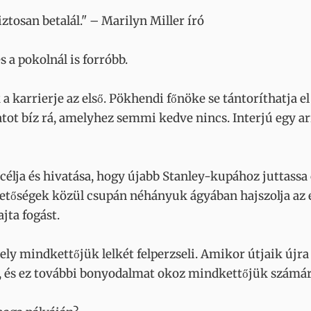
iztosan betalál." – Marilyn Miller író
 a pokolnál is forróbb.
a karrierje az első. Pökhendi főnöke se tántoríthatja el 
ot bíz rá, amelyhez semmi kedve nincs. Interjú egy arr
 célja és hivatása, hogy újabb Stanley-kupához juttass
lehetőségek közül csupán néhányuk ágyában hajszolja a
jta fogást.
ly mindkettőjük lelkét felperzseli. Amikor útjaik újra 
l, és ez további bonyodalmat okoz mindkettőjük számár