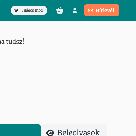
Hírlevél
Világos mód
ha tudsz!
Beleolvasok