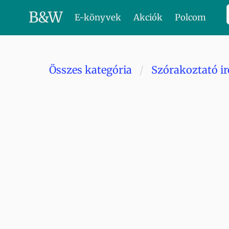
B
&
W
E-könyvek
Akciók
Polcom
Összes kategória
Szórakoztató i