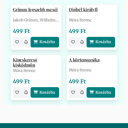
Grimm legszebb meséi
Dióbél királyfi
Jakob Grimm, Wilhelm Grimm
Móra Ferenc
499 Ft
499 Ft
Kosárba
Kosárba
Kincskereső
A körtemuzsika
kisködmön
Móra Ferenc
Móra Ferenc
499 Ft
499 Ft
Kosárba
Kosárba