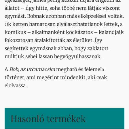
egészségét, James pedig készült útjára engedni az
állatot – úgy hitte, soha többé nem látják viszont
egymást. Bobnak azonban más elképzelései voltak.
Ők ketten hamarosan elválaszthatatlanok lettek, s
komikus – alkalmanként kockázatos – kalandjaik
fokozatosan átalakították az életüket. Így
segítettek egymásnak abban, hogy zaklatott
múltjuk sebei lassan begyógyulhassanak.
A
Bob, az utcamacska
megható és felemelő
történet, ami megérint mindenkit, aki csak
elolvassa.
Hasonló termékek