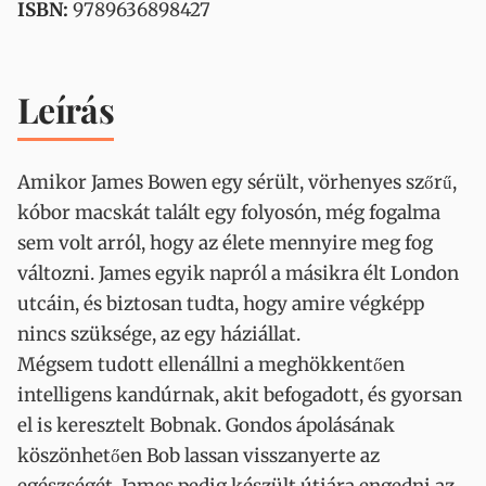
ISBN:
9789636898427
Leírás
Amikor James Bowen egy sérült, vörhenyes szőrű,
kóbor macskát talált egy folyosón, még fogalma
sem volt arról, hogy az élete mennyire meg fog
változni. James egyik napról a másikra élt London
utcáin, és biztosan tudta, hogy amire végképp
nincs szüksége, az egy háziállat.
Mégsem tudott ellenállni a meghökkentően
intelligens kandúrnak, akit befogadott, és gyorsan
el is keresztelt Bobnak. Gondos ápolásának
köszönhetően Bob lassan visszanyerte az