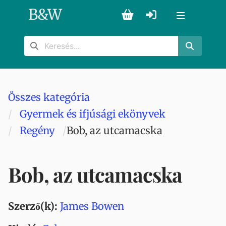
B
&
W
Összes kategória
Gyermek és ifjúsági ekönyvek
Regény
Bob, az utcamacska
Bob, az utcamacska
Szerző(k):
James Bowen