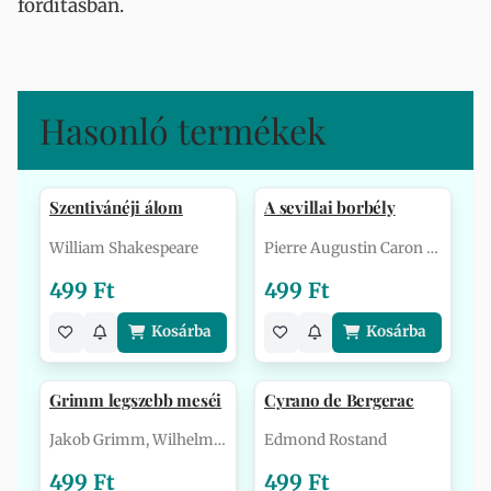
fordításban.
Hasonló termékek
Szentivánéji álom
A sevillai borbély
William Shakespeare
Pierre Augustin Caron de Beaumarch…
499 Ft
499 Ft
Kosárba
Kosárba
Grimm legszebb meséi
Cyrano de Bergerac
Jakob Grimm, Wilhelm Grimm
Edmond Rostand
499 Ft
499 Ft