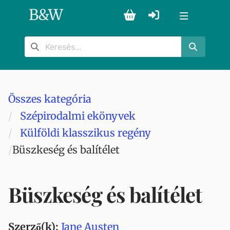
B
&
W
Összes kategória
Szépirodalmi ekönyvek
Külföldi klasszikus regény
Büszkeség és balítélet
Büszkeség és balítélet
Szerző(k):
Jane Austen