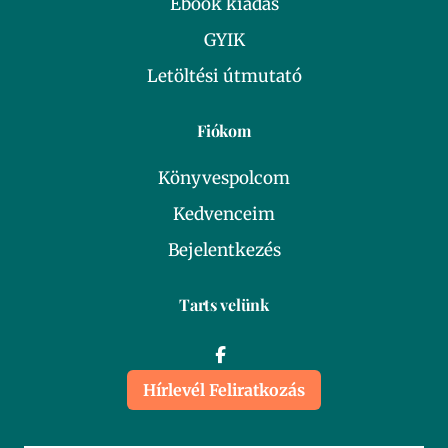
Ebook kiadás
GYIK
Letöltési útmutató
Fiókom
Könyvespolcom
Kedvenceim
Bejelentkezés
Tarts velünk
Hírlevél Feliratkozás