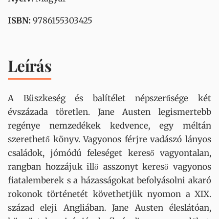
ISBN:
9786155303425
Leírás
A Büszkeség és balítélet népszerűsége két
évszázada töretlen. Jane Austen legismertebb
regénye nemzedékek kedvence, egy méltán
szerethető könyv. Vagyonos férjre vadászó lányos
családok, jómódú feleséget kereső vagyontalan,
rangban hozzájuk illő asszonyt kereső vagyonos
fiatalemberek s a házasságokat befolyásolni akaró
rokonok történetét követhetjük nyomon a XIX.
század eleji Angliában. Jane Austen éleslátóan,