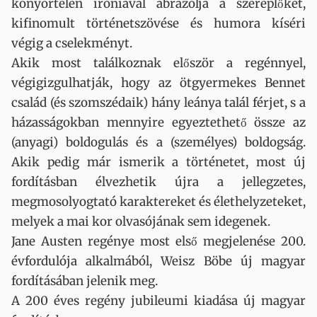
könyörtelen iróniával ábrázolja a szereplőket,
kifinomult történetszövése és humora kíséri
végig a cselekményt.
Akik most találkoznak először a regénnyel,
végigizgulhatják, hogy az ötgyermekes Bennet
család (és szomszédaik) hány leánya talál férjet, s a
házasságokban mennyire egyeztethető össze az
(anyagi) boldogulás és a (személyes) boldogság.
Akik pedig már ismerik a történetet, most új
fordításban élvezhetik újra a jellegzetes,
megmosolyogtató karaktereket és élethelyzeteket,
melyek a mai kor olvasójának sem idegenek.
Jane Austen regénye most első megjelenése 200.
évfordulója alkalmából, Weisz Böbe új magyar
fordításában jelenik meg.
A 200 éves regény jubileumi kiadása új magyar