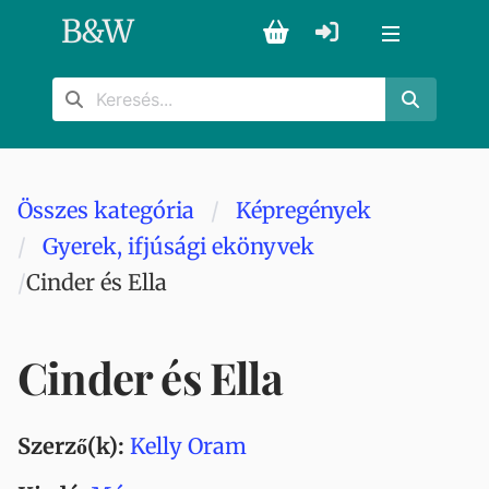
B
&
W
Összes kategória
Képregények
Gyerek, ifjúsági ekönyvek
Cinder és Ella
Cinder és Ella
Szerző(k):
Kelly Oram