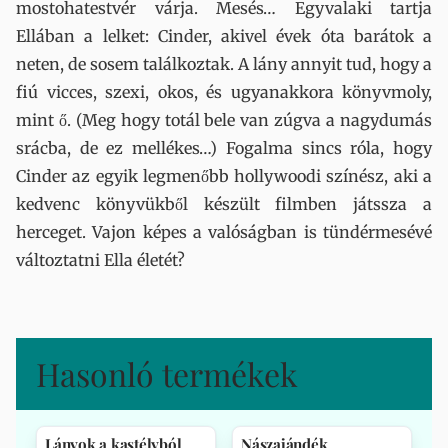
mostohatestvér várja. Mesés… Egyvalaki tartja
Ellában a lelket: Cinder, akivel évek óta barátok a
neten, de sosem találkoztak. A lány annyit tud, hogy a
fiú vicces, szexi, okos, és ugyanakkora könyvmoly,
mint ő. (Meg hogy totál bele van zúgva a nagydumás
srácba, de ez mellékes…) Fogalma sincs róla, hogy
Cinder az egyik legmenőbb hollywoodi színész, aki a
kedvenc könyvükből készült filmben játssza a
herceget. Vajon képes a valóságban is tündérmesévé
változtatni Ella életét?
Hasonló termékek
Lányok a kastélyból
Nászajándék