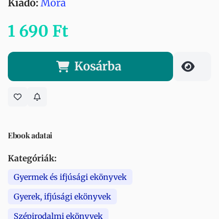
Kiadó:
Móra
1 690 Ft
Kosárba
Ebook adatai
Kategóriák:
Gyermek és ifjúsági ekönyvek
Gyerek, ifjúsági ekönyvek
Szépirodalmi ekönyvek