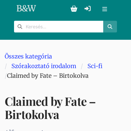
B
&
W
Összes kategória
Szórakoztató irodalom
Sci-fi
Claimed by Fate – Birtokolva
Claimed by Fate –
Birtokolva