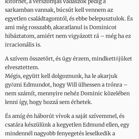
kitörhet, a vérszomjas vadászok pedig a
sarkamban vannak, búcsút kell vennem az
egyetlen családtagomtól, és ebbe belepusztulok. És
ami még rosszabb, akaratlanul is Dominicot
hibáztatom, amiért nem vigyázott rá – még ha ez
irracionális is.
A szívem összetört, és úgy érzem, mindkettőjüket
elvesztettem.
Mégis, együtt kell dolgoznunk, ha le akarjuk
győzni Edmundot, hogy Will ülhessen a trónra –
nem számít, mennyire nehéz Dominic közelében
lenni így, hogy hozzá sem érhetek.
És amíg én háborút vívok a saját szívemmel, és
csatára készülünk a kegyetlen Edmund ellen, egy
mindennél nagyobb fenyegetés leselkedik a