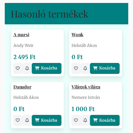
Hasonló termékek
A marsi
Wonk
Andy Weir
Helstáb Ákos
2 495 Ft
0 Ft
Kosárba
Kosárba
Danador
Világok világa
Helstáb Ákos
Nemere István
0 Ft
1 000 Ft
Kosárba
Kosárba