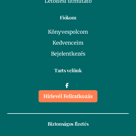
Letöltési útmutató
Fiókom
Könyvespolcom
Kedvenceim
Bejelentkezés
Tarts velünk
Hírlevél Feliratkozás
Biztonságos fizetés