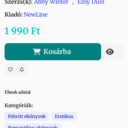
Szerző(k):
Abby Winter
,
Emy Dust
Kiadó:
NewLine
1 990 Ft
Kosárba
Ebook adatai
Kategóriák:
Felnőtt ekönyvek
Erotikus
Romantikus ekönyvek