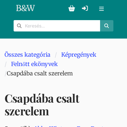
B
&
W
Összes kategória
Képregények
Felnőtt ekönyvek
Csapdába csalt szerelem
Csapdába csalt
szerelem