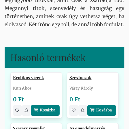
legnagyobb titokkal, amit csak a zsarolója tud?
Megannyi titok, szenvedély és hazugság egy
történetben, aminek csak úgy vethetsz véget, ha
elolvasod. Két írónő egy toll, de annál több fordulat.
Hasonló termékek
Erotikus viccek
Szexlucsok
Kun Ákos
Váray Károly
0 Ft
0 Ft
Kosárba
Kosárba
Szeress reggelig
Az engedelmesség