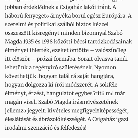
jobban érdeklődnek a Csigaház lakói iránt. A
háború fenyegető árnyéka borul egész Európára. A
szerelmi és politikai szálból biztos kézzel
összeszőtt kisregényt minden bizonnyal Szabó
Magda 1935 és 1938 közötti bécsi tartózkodásainak
élményei ihlették, ezeket öntötte – valószínűleg
itt először – prózai formába. Sorait olvasva tanúi
lehetünk a regényíró születésének. Nyomon
követhetjük, hogyan talál rá saját hangjára,
hogyan dolgozza ki írói módszerét. A sokféle
élményt, érzést, hangulatot egybesűrítő mű már
magán viseli Szabó Magda írásművészetének
jellemző jegyeit: kivételes megfigyelőképességét,
éleslátását és ábrázolókészségét. A Csigaház igazi
irodalmi szenzáció és felfedezés!