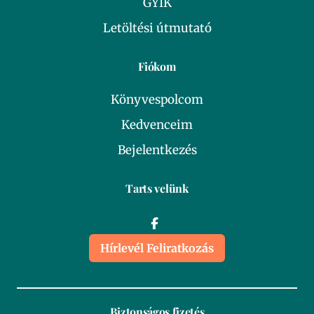
GYIK
Letöltési útmutató
Fiókom
Könyvespolcom
Kedvenceim
Bejelentkezés
Tarts velünk
Hírlevél Feliratkozás
Biztonságos fizetés