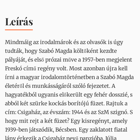
Leírás
Mindmáig az irodalmárok és az olvasók is úgy
tudták, hogy Szabó Magda költőként kezdte
pályáját, és első prózai műve a 1957-ben megjelent
Freskó című regény volt. Most azonban újra kell
írni a magyar irodalomtörténetben a Szabó Magda
életéről és munkásságáról szóló fejezetet. A
hagyatékból ugyanis előkerült egy fehér dosszié, s
abból két szürke kockás borítójú füzet. Rajtuk a
cím: Csigaház, az évszám: 1944 és az SzM szignó. S
hogy mit rejt a két füzet? Egy kisregényt, amely
1939-ben játszódik, Bécsben. Egy zaklatott fiatal
lány érkezik a Csigaház nevű panzióba. Júlia