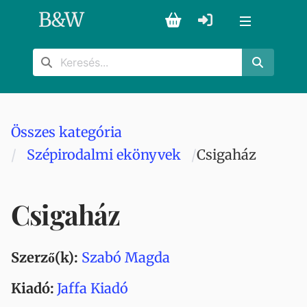
B
&
W
Összes kategória
Szépirodalmi ekönyvek
Csigaház
Csigaház
Szerző(k):
Szabó Magda
Kiadó:
Jaffa Kiadó