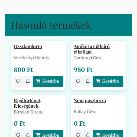
Hasonló termékek
Összkonform
Amiket az útleíró
elhallgat
Vezekényi György
Gárdonyi Géza
800 Ft
980 Ft
Kosárba
Kosárba
Rigótörténet,
Nem puszta szó
feleségének
Kállay Géza
Birtalan Ferenc
0 Ft
0 Ft
Kosárba
Kosárba