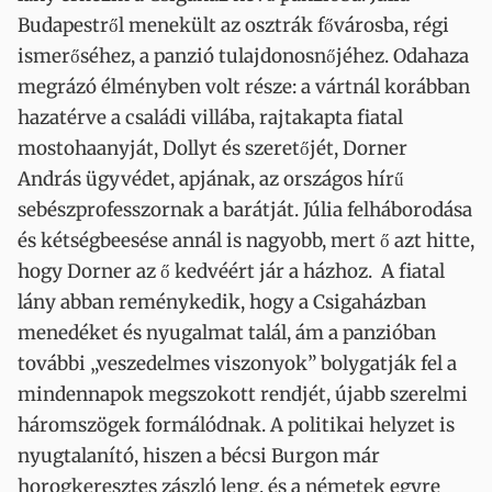
Budapestről menekült az osztrák fővárosba, régi
ismerőséhez, a panzió tulajdonosnőjéhez. Odahaza
megrázó élményben volt része: a vártnál korábban
hazatérve a családi villába, rajtakapta fiatal
mostohaanyját, Dollyt és szeretőjét, Dorner
András ügyvédet, apjának, az országos hírű
sebészprofesszornak a barátját. Júlia felháborodása
és kétségbeesése annál is nagyobb, mert ő azt hitte,
hogy Dorner az ő kedvéért jár a házhoz. A fiatal
lány abban reménykedik, hogy a Csigaházban
menedéket és nyugalmat talál, ám a panzióban
további „veszedelmes viszonyok” bolygatják fel a
mindennapok megszokott rendjét, újabb szerelmi
háromszögek formálódnak. A politikai helyzet is
nyugtalanító, hiszen a bécsi Burgon már
horogkeresztes zászló leng, és a németek egyre