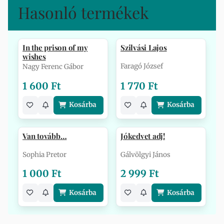
Hasonló termékek
In the prison of my
Szilvási Lajos
wishes
Faragó József
Nagy Ferenc Gábor
1 600 Ft
1 770 Ft
Kosárba
Kosárba
Van tovább…
Jókedvet adj!
Sophia Pretor
Gálvölgyi János
1 000 Ft
2 999 Ft
Kosárba
Kosárba