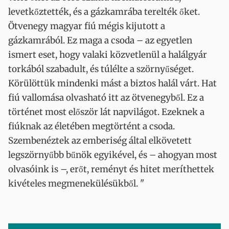
levetkőztették, és a gázkamrába terelték őket.
Ötvenegy magyar fiú mégis kijutott a
gázkamrából. Ez maga a csoda – az egyetlen
ismert eset, hogy valaki közvetlenül a halálgyár
torkából szabadult, és túlélte a szörnyűséget.
Körülöttük mindenki mást a biztos halál várt. Hat
fiú vallomása olvasható itt az ötvenegyből. Ez a
történet most először lát napvilágot. Ezeknek a
fiúknak az életében megtörtént a csoda.
Szembenéztek az emberiség által elkövetett
legszörnyűbb bűnök egyikével, és – ahogyan most
olvasóink is –, erőt, reményt és hitet meríthettek
kivételes megmenekülésükből. "