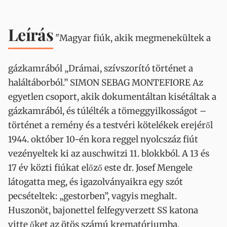
Leírás
"Magyar fiúk, akik megmenekültek a
gázkamrából „Drámai, szívszorító történet a
haláltáborból.” SIMON SEBAG MONTEFIORE Az
egyetlen csoport, akik dokumentáltan kisétáltak a
gázkamrából, és túlélték a tömeggyilkosságot –
történet a remény és a testvéri kötelékek erejéről
1944. október 10-én kora reggel nyolcszáz fiút
vezényeltek ki az auschwitzi 11. blokkból. A 13 és
17 év közti fiúkat előző este dr. Josef Mengele
látogatta meg, és igazolványaikra egy szót
pecsételtek: „gestorben”, vagyis meghalt.
Huszonöt, bajonettel felfegyverzett SS katona
vitte őket az ötös számú krematóriumba,