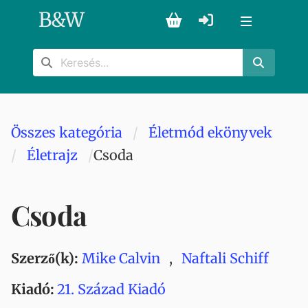
B
&
W
Összes kategória
Életmód ekönyvek
Életrajz
Csoda
Csoda
Szerző(k):
Mike Calvin
,
Naftali Schiff
Kiadó:
21. Század Kiadó